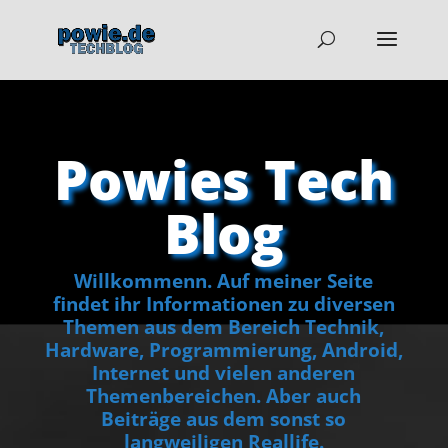
Powies Tech
Blog
Willkommenn. Auf meiner Seite
findet ihr Informationen zu diversen
Themen aus dem Bereich Technik,
Hardware, Programmierung, Android,
Internet und vielen anderen
Themenbereichen. Aber auch
Beiträge aus dem sonst so
langweiligen Reallife.