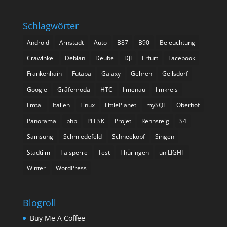
Schlagwörter
Android
Arnstadt
Auto
B87
B90
Beleuchtung
Crawinkel
Debian
Deube
DJI
Erfurt
Facebook
Frankenhain
Futaba
Galaxy
Gehren
Geilsdorf
Google
Gräfenroda
HTC
Ilmenau
Ilmkreis
Ilmtal
Italien
Linux
LittlePlanet
mySQL
Oberhof
Panorama
php
PLESK
Projet
Rennsteig
S4
Samsung
Schmiedefeld
Schneekopf
Singen
Stadtilm
Talsperre
Test
Thüringen
uniLIGHT
Winter
WordPress
Blogroll
Buy Me A Coffee