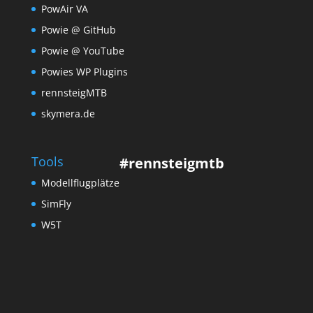
PowAir VA
Powie @ GitHub
Powie @ YouTube
Powies WP Plugins
rennsteigMTB
skymera.de
Tools
#rennsteigmtb
Modellflugplätze
SimFly
W5T