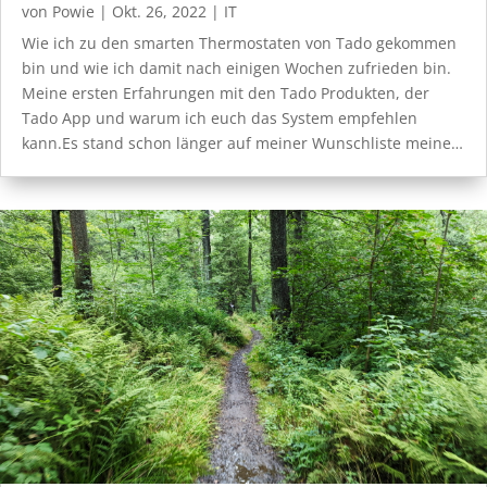
von
Powie
|
Okt. 26, 2022
|
IT
Wie ich zu den smarten Thermostaten von Tado gekommen
bin und wie ich damit nach einigen Wochen zufrieden bin.
Meine ersten Erfahrungen mit den Tado Produkten, der
Tado App und warum ich euch das System empfehlen
kann.Es stand schon länger auf meiner Wunschliste meine…