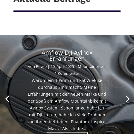
Amflow DJI Avinox
ErFahrungen
von
Powie
|
29. April 2025
|
Mountainbike
|
1 Kommentar
Warum ein 105nm und 850W eBike
durchaus Sinn macht. Meine
Erfahrungen mit der neuen Marke und
der Spaß am Amflow Mountainbike mit
Avinox System. Schon lange habe ich
mit DJI zu tun, habe ich viele Drohnen
von ihnen betrieben: Phantom, Inspire,
Mavic. Als ich die…