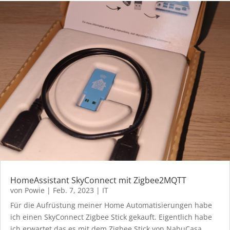
HomeAssistant SkyConnect mit Zigbee2MQTT
von
Powie
|
Feb. 7, 2023
|
IT
Für die Aufrüstung meiner Home Automatisierungen habe
ich einen SkyConnect Zigbee Stick gekauft. Eigentlich habe
ich erwartet das es mit dem Zigbee Stick von NabuCasa