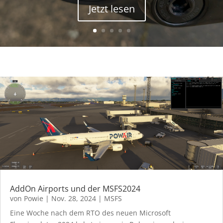
Jetzt lesen
AddOn Airports und der MSFS2024
von
Powie
|
Nov. 28, 2024
|
MSFS
Eine Woche nach dem RTO des neuen Microsoft