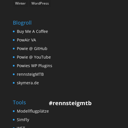
Winter
WordPress
Blogroll
Buy Me A Coffee
PowAir VA
Powie @ GitHub
Powie @ YouTube
Powies WP Plugins
rennsteigMTB
skymera.de
Tools
#rennsteigmtb
Modellflugplätze
SimFly