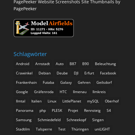
PagePeeker Website Screenshots
Site Thumbnails by
PagePeeker
Schlagwörter
Android
Arnstadt
Auto
B87
B90
Beleuchtung
Crawinkel
Debian
Deube
DJI
Erfurt
Facebook
Frankenhain
Futaba
Galaxy
Gehren
Geilsdorf
Google
Gräfenroda
HTC
Ilmenau
Ilmkreis
Ilmtal
Italien
Linux
LittlePlanet
mySQL
Oberhof
Panorama
php
PLESK
Projet
Rennsteig
S4
Samsung
Schmiedefeld
Schneekopf
Singen
Stadtilm
Talsperre
Test
Thüringen
uniLIGHT