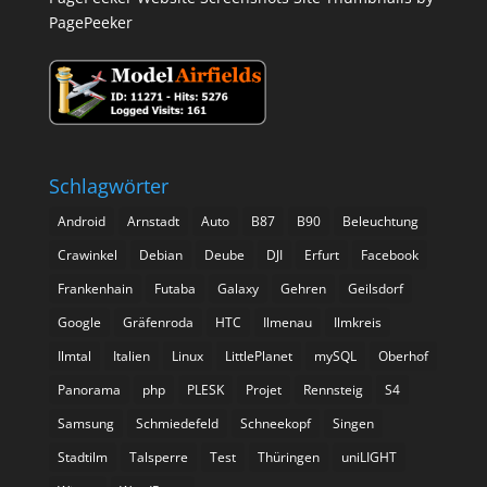
PagePeeker
Schlagwörter
Android
Arnstadt
Auto
B87
B90
Beleuchtung
Crawinkel
Debian
Deube
DJI
Erfurt
Facebook
Frankenhain
Futaba
Galaxy
Gehren
Geilsdorf
Google
Gräfenroda
HTC
Ilmenau
Ilmkreis
Ilmtal
Italien
Linux
LittlePlanet
mySQL
Oberhof
Panorama
php
PLESK
Projet
Rennsteig
S4
Samsung
Schmiedefeld
Schneekopf
Singen
Stadtilm
Talsperre
Test
Thüringen
uniLIGHT