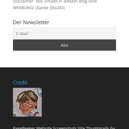
Disclaimer: Alle Inhalte in diesem Blog sind
WERBUNG! (Danke DSGVO)
Der Newsletter
Credit
PagePeeker Website Screenshots
Site Thumbnails by