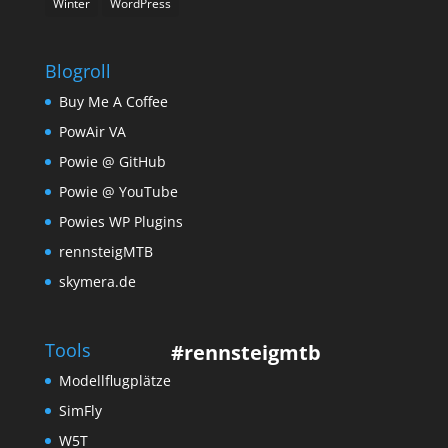
Winter
WordPress
Blogroll
Buy Me A Coffee
PowAir VA
Powie @ GitHub
Powie @ YouTube
Powies WP Plugins
rennsteigMTB
skymera.de
Tools
#rennsteigmtb
Modellflugplätze
SimFly
W5T