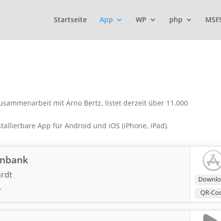
Startseite
App
WP
php
MSF
usammenarbeit mit Arno Bertz, listet derzeit über 11.000
tallierbare App für Android und iOS (iPhone, iPad).
enbank
rdt
Downlo
QR-Co