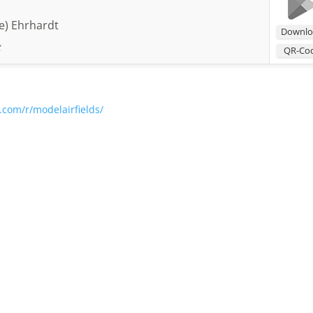
e) Ehrhardt
Downlo
QR-Co
.com/r/modelairfields/