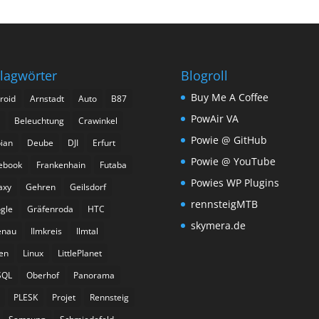
lagwörter
Blogroll
Buy Me A Coffee
roid
Arnstadt
Auto
B87
PowAir VA
Beleuchtung
Crawinkel
Powie @ GitHub
ian
Deube
DJI
Erfurt
Powie @ YouTube
ebook
Frankenhain
Futaba
Powies WP Plugins
axy
Gehren
Geilsdorf
rennsteigMTB
gle
Gräfenroda
HTC
skymera.de
enau
Ilmkreis
Ilmtal
ien
Linux
LittlePlanet
SQL
Oberhof
Panorama
PLESK
Projet
Rennsteig