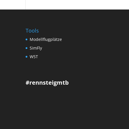
Tools
Modellflugplätze
SimFly
W5T
#rennsteigmtb