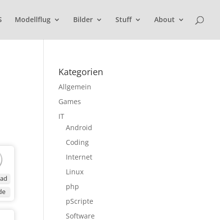
S
Modellflug
Bilder
Stuff
About
Kategorien
Allgemein
Games
IT
Android
Coding
Internet
Linux
ad
php
de
pScripte
Software