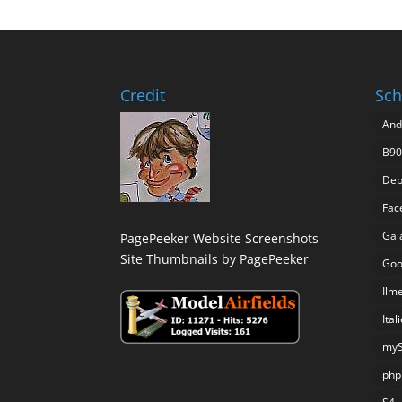
Credit
Sch
And
B90
Deb
Fac
Gal
PagePeeker Website Screenshots
Site Thumbnails by PagePeeker
Goo
Ilm
Ital
my
php