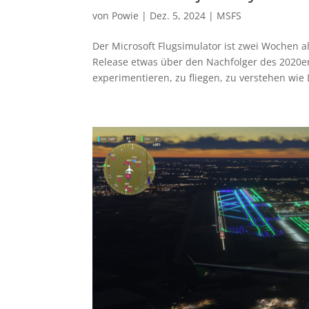
von
Powie
|
Dez. 5, 2024
|
MSFS
Der Microsoft Flugsimulator ist zwei Wochen al
Release etwas über den Nachfolger des 2020er
experimentieren, zu fliegen, zu verstehen wie 