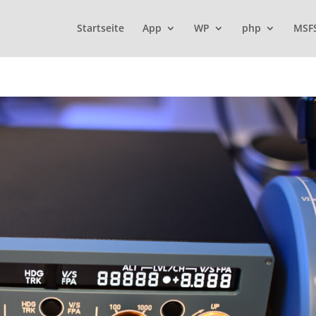
Startseite
App
WP
php
MSF