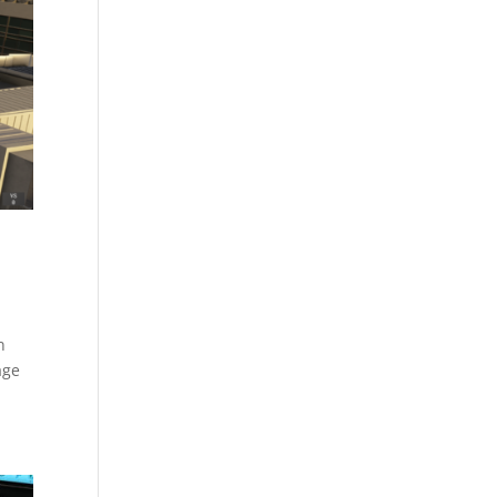
n
age