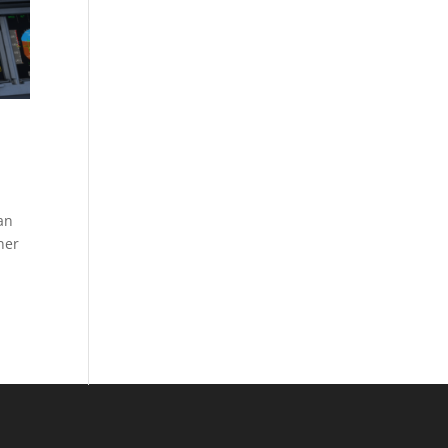
an
ner