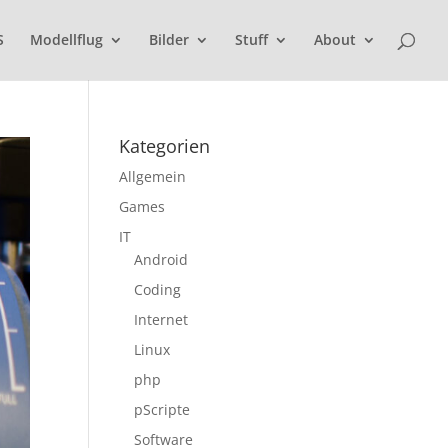
S
Modellflug
Bilder
Stuff
About
Kategorien
Allgemein
Games
IT
Android
Coding
Internet
Linux
php
pScripte
Software