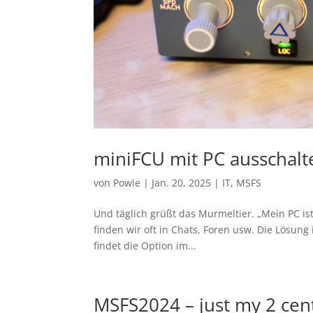
miniFCU mit PC ausschalt
von
Powie
|
Jan. 20, 2025
|
IT
,
MSFS
Und täglich grüßt das Murmeltier. „Mein PC is
finden wir oft in Chats, Foren usw. Die Lösung
findet die Option im...
MSFS2024 – just my 2 cen