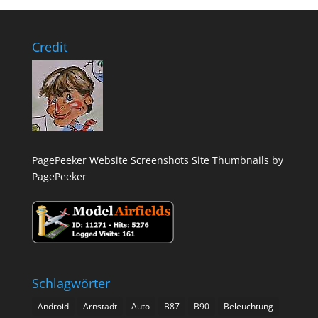
Credit
PagePeeker Website Screenshots
Site Thumbnails by
PagePeeker
Schlagwörter
Android
Arnstadt
Auto
B87
B90
Beleuchtung