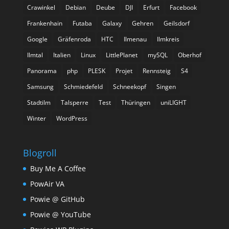
Crawinkel
Debian
Deube
DJI
Erfurt
Facebook
Frankenhain
Futaba
Galaxy
Gehren
Geilsdorf
Google
Gräfenroda
HTC
Ilmenau
Ilmkreis
Ilmtal
Italien
Linux
LittlePlanet
mySQL
Oberhof
Panorama
php
PLESK
Projet
Rennsteig
S4
Samsung
Schmiedefeld
Schneekopf
Singen
Stadtilm
Talsperre
Test
Thüringen
uniLIGHT
Winter
WordPress
Blogroll
Buy Me A Coffee
PowAir VA
Powie @ GitHub
Powie @ YouTube