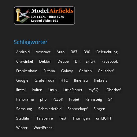
Schlagwörter
Android
Arnstadt
Auto
B87
B90
Beleuchtung
Crawinkel
Debian
Deube
DJI
Erfurt
Facebook
Frankenhain
Futaba
Galaxy
Gehren
Geilsdorf
Google
Gräfenroda
HTC
Ilmenau
Ilmkreis
Ilmtal
Italien
Linux
LittlePlanet
mySQL
Oberhof
Panorama
php
PLESK
Projet
Rennsteig
S4
Samsung
Schmiedefeld
Schneekopf
Singen
Stadtilm
Talsperre
Test
Thüringen
uniLIGHT
Winter
WordPress