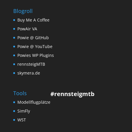
Blogroll
Buy Me A Coffee
PowAir VA
Powie @ GitHub
Powie @ YouTube
Powies WP Plugins
rennsteigMTB
skymera.de
Tools
#rennsteigmtb
Modellflugplätze
SimFly
W5T