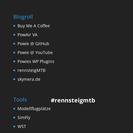
Blogroll
Buy Me A Coffee
PowAir VA
Powie @ GitHub
Powie @ YouTube
Powies WP Plugins
rennsteigMTB
skymera.de
Tools
#rennsteigmtb
Modellflugplätze
SimFly
W5T