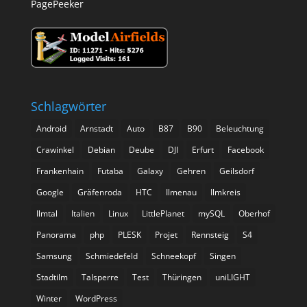
PagePeeker
Schlagwörter
Android
Arnstadt
Auto
B87
B90
Beleuchtung
Crawinkel
Debian
Deube
DJI
Erfurt
Facebook
Frankenhain
Futaba
Galaxy
Gehren
Geilsdorf
Google
Gräfenroda
HTC
Ilmenau
Ilmkreis
Ilmtal
Italien
Linux
LittlePlanet
mySQL
Oberhof
Panorama
php
PLESK
Projet
Rennsteig
S4
Samsung
Schmiedefeld
Schneekopf
Singen
Stadtilm
Talsperre
Test
Thüringen
uniLIGHT
Winter
WordPress