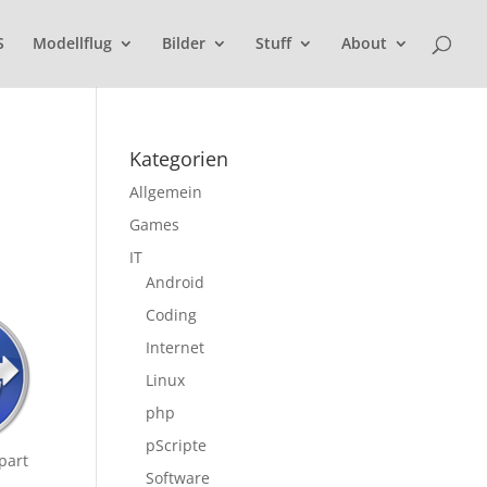
S
Modellflug
Bilder
Stuff
About
Kategorien
Allgemein
Games
IT
Android
Coding
Internet
Linux
php
pScripte
part
Software