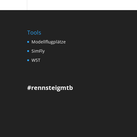
Tools
Modellflugplätze
SimFly
W5T
#rennsteigmtb