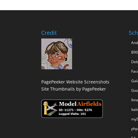
Credit
Sch
And
B90
Deb
Fac
Gal
PagePeeker Website Screenshots
Site Thumbnails by PagePeeker
Goo
Ilm
Ital
my
php