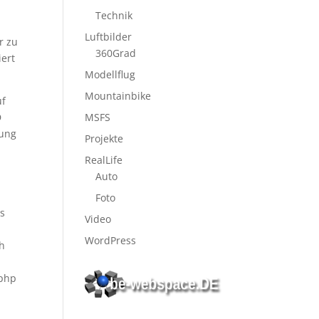
Technik
Luftbilder
r zu
360Grad
iert
Modellflug
Mountainbike
uf
D
MSFS
zung
Projekte
RealLife
Auto
Foto
ns
Video
WordPress
ch
 php