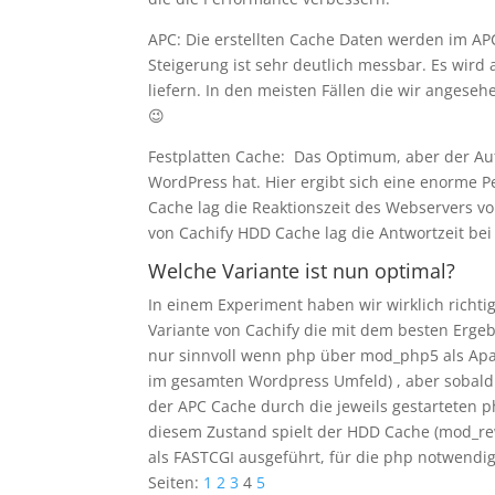
APC: Die erstellten Cache Daten werden im A
Steigerung ist sehr deutlich messbar. Es wir
liefern. In den meisten Fällen die wir angeseh
😉
Festplatten Cache: Das Optimum, aber der Aufw
WordPress hat. Hier ergibt sich eine enorme P
Cache lag die Reaktionszeit des Webservers 
von Cachify HDD Cache lag die Antwortzeit be
Welche Variante ist nun optimal?
In einem Experiment haben wir wirklich richtig r
Variante von Cachify die mit dem besten Ergeb
nur sinnvoll wenn php über mod_php5 als Apach
im gesamten Wordpress Umfeld) , aber sobald 
der APC Cache durch die jeweils gestarteten
diesem Zustand spielt der HDD Cache (mod_re
als FASTCGI ausgeführt, für die php notwendige
Seiten:
1
2
3
4
5