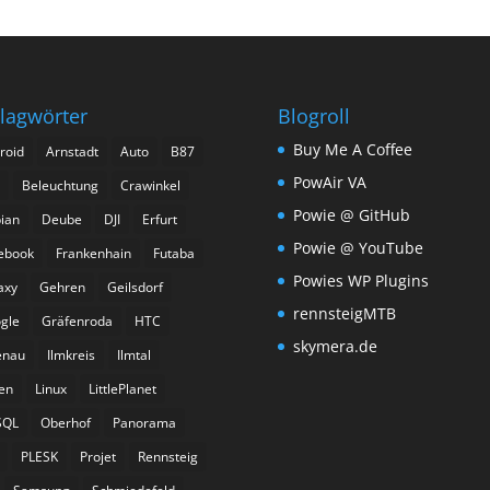
lagwörter
Blogroll
Buy Me A Coffee
roid
Arnstadt
Auto
B87
PowAir VA
Beleuchtung
Crawinkel
Powie @ GitHub
ian
Deube
DJI
Erfurt
Powie @ YouTube
ebook
Frankenhain
Futaba
Powies WP Plugins
axy
Gehren
Geilsdorf
rennsteigMTB
gle
Gräfenroda
HTC
skymera.de
enau
Ilmkreis
Ilmtal
ien
Linux
LittlePlanet
SQL
Oberhof
Panorama
PLESK
Projet
Rennsteig