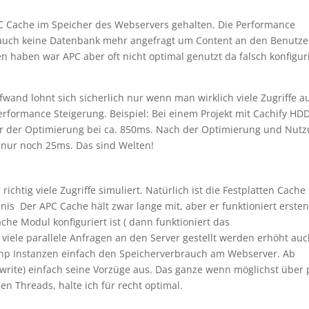
PC Cache im Speicher des Webservers gehalten. Die Performance
d auch keine Datenbank mehr angefragt um Content an den Benutze
en haben war APC aber oft nicht optimal genutzt da falsch konfigur
and lohnt sich sicherlich nur wenn man wirklich viele Zugriffe a
erformance Steigerung. Beispiel: Bei einem Projekt mit Cachify HD
vor der Optimierung bei ca. 850ms. Nach der Optimierung und Nut
i nur noch 25ms. Das sind Welten!
ichtig viele Zugriffe simuliert. Natürlich ist die Festplatten Cache
nis Der APC Cache hält zwar lange mit, aber er funktioniert erste
e Modul konfiguriert ist ( dann funktioniert das
viele parallele Anfragen an den Server gestellt werden erhöht au
 php Instanzen einfach den Speicherverbrauch am Webserver. Ab
write) einfach seine Vorzüge aus. Das ganze wenn möglichst über
n Threads, halte ich für recht optimal.