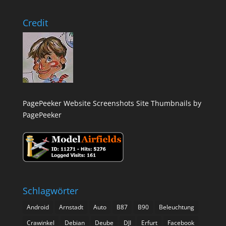
Credit
PagePeeker Website Screenshots
Site Thumbnails by
PagePeeker
Schlagwörter
Android
Arnstadt
Auto
B87
B90
Beleuchtung
Crawinkel
Debian
Deube
DJI
Erfurt
Facebook