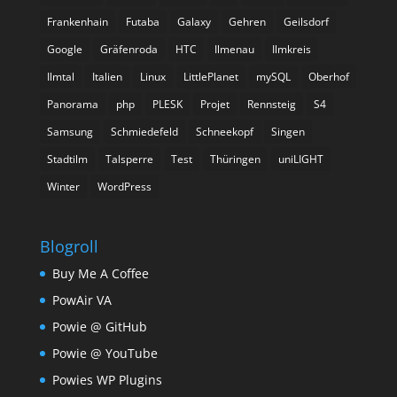
Frankenhain
Futaba
Galaxy
Gehren
Geilsdorf
Google
Gräfenroda
HTC
Ilmenau
Ilmkreis
Ilmtal
Italien
Linux
LittlePlanet
mySQL
Oberhof
Panorama
php
PLESK
Projet
Rennsteig
S4
Samsung
Schmiedefeld
Schneekopf
Singen
Stadtilm
Talsperre
Test
Thüringen
uniLIGHT
Winter
WordPress
Blogroll
Buy Me A Coffee
PowAir VA
Powie @ GitHub
Powie @ YouTube
Powies WP Plugins