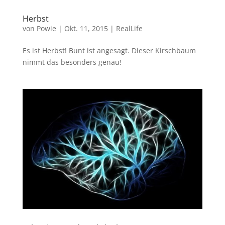
Herbst
von
Powie
|
Okt. 11, 2015
|
RealLife
Es ist Herbst! Bunt ist angesagt. Dieser Kirschbaum
nimmt das besonders genau!