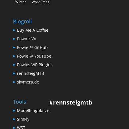
Winter
WordPress
Blogroll
Buy Me A Coffee
PowAir VA
Powie @ GitHub
Powie @ YouTube
Powies WP Plugins
rennsteigMTB
skymera.de
Tools
#rennsteigmtb
Modellflugplätze
SimFly
W5T