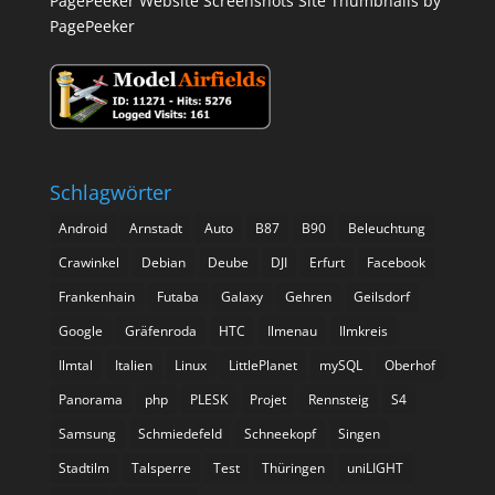
PagePeeker Website Screenshots
Site Thumbnails by
PagePeeker
Schlagwörter
Android
Arnstadt
Auto
B87
B90
Beleuchtung
Crawinkel
Debian
Deube
DJI
Erfurt
Facebook
Frankenhain
Futaba
Galaxy
Gehren
Geilsdorf
Google
Gräfenroda
HTC
Ilmenau
Ilmkreis
Ilmtal
Italien
Linux
LittlePlanet
mySQL
Oberhof
Panorama
php
PLESK
Projet
Rennsteig
S4
Samsung
Schmiedefeld
Schneekopf
Singen
Stadtilm
Talsperre
Test
Thüringen
uniLIGHT