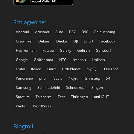
Schlagwörter
Android
Arnstadt
Auto
B87
B90
Beleuchtung
Crawinkel
Debian
Deube
DJI
Erfurt
Facebook
Frankenhain
Futaba
Galaxy
Gehren
Geilsdorf
Google
Gräfenroda
HTC
Ilmenau
Ilmkreis
Ilmtal
Italien
Linux
LittlePlanet
mySQL
Oberhof
Panorama
php
PLESK
Projet
Rennsteig
S4
Samsung
Schmiedefeld
Schneekopf
Singen
Stadtilm
Talsperre
Test
Thüringen
uniLIGHT
Winter
WordPress
Blogroll