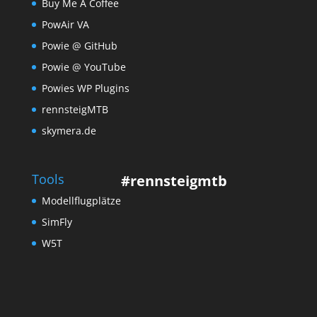
Buy Me A Coffee
PowAir VA
Powie @ GitHub
Powie @ YouTube
Powies WP Plugins
rennsteigMTB
skymera.de
Tools
#rennsteigmtb
Modellflugplätze
SimFly
W5T