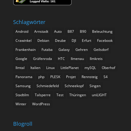
Schlagwörter
Android
Arnstadt
Auto
B87
B90
Beleuchtung
Crawinkel
Debian
Deube
DJI
Erfurt
Facebook
Frankenhain
Futaba
Galaxy
Gehren
Geilsdorf
Google
Gräfenroda
HTC
Ilmenau
Ilmkreis
Ilmtal
Italien
Linux
LittlePlanet
mySQL
Oberhof
Panorama
php
PLESK
Projet
Rennsteig
S4
Samsung
Schmiedefeld
Schneekopf
Singen
Stadtilm
Talsperre
Test
Thüringen
uniLIGHT
Winter
WordPress
Blogroll