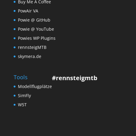
Buy Me A Coffee
PowAir VA
Powie @ GitHub
Powie @ YouTube
Powies WP Plugins
rennsteigMTB
skymera.de
Tools
#rennsteigmtb
Modellflugplätze
SimFly
W5T