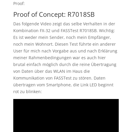
Proof:
Proof of Concept: R7018SB
Das folgende Video zeigt das selbe Verhalten in der
Kombination FX-32 und FASSTest R7018SB. Wichtig:
Es ist weder mein Sender, noch mein Empfänger,
noch mein Wohnort. Diesen Test führte ein anderer
User für mich nach Vorgabe aus und nach Erklärung
meiner Rahmenbedingungen war es auch hier
brutal einfach möglich durch die reine Übertragung
von Daten über das WLAN im Haus die
Kommunikation von FASSTest zu stören. Daten
übertragen vom Smartphone, die Link LED beginnt
rot zu blinken: