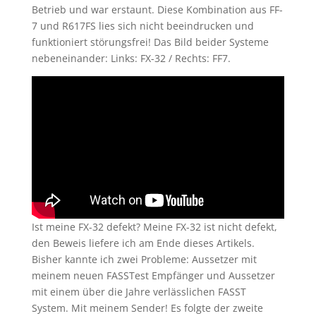
Betrieb und war erstaunt. Diese Kombination aus FF-
7 und R617FS lies sich nicht beeindrucken und
funktioniert störungsfrei! Das Bild beider Systeme
nebeneinander: Links: FX-32 / Rechts: FF7.
Ist meine FX-32 defekt? Meine FX-32 ist nicht defekt,
den Beweis liefere ich am Ende dieses Artikels.
Bisher kannte ich zwei Probleme: Aussetzer mit
meinem neuen FASSTest Empfänger und Aussetzer
mit einem über die Jahre verlässlichen FASST
System. Mit meinem Sender! Es folgte der zweite