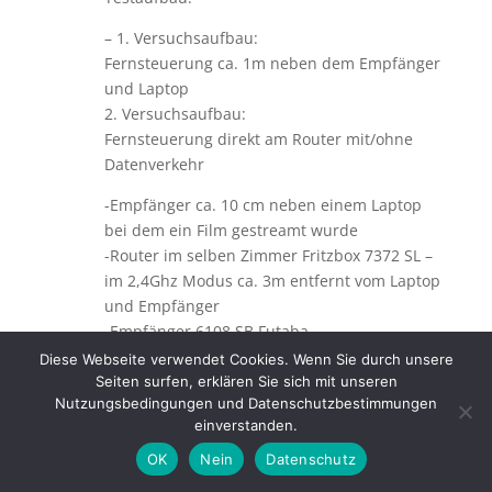
– 1. Versuchsaufbau:
Fernsteuerung ca. 1m neben dem Empfänger
und Laptop
2. Versuchsaufbau:
Fernsteuerung direkt am Router mit/ohne
Datenverkehr
-Empfänger ca. 10 cm neben einem Laptop
bei dem ein Film gestreamt wurde
-Router im selben Zimmer Fritzbox 7372 SL –
im 2,4Ghz Modus ca. 3m entfernt vom Laptop
und Empfänger
-Empfänger 6108 SB Futaba
– Fernsteuerung T14SG (Vers. 7.0 und 4.0
Diese Webseite verwendet Cookies. Wenn Sie durch unsere
ohne LBT) + T8FG (2.1)
Seiten surfen, erklären Sie sich mit unseren
Nutzungsbedingungen und Datenschutzbestimmungen
-W-Lanumgebung: 2 starke W-Lans und 4
einverstanden.
weitere eher Schwach
OK
Nein
Datenschutz
Ich frage mich nun welche Schlüsse ich