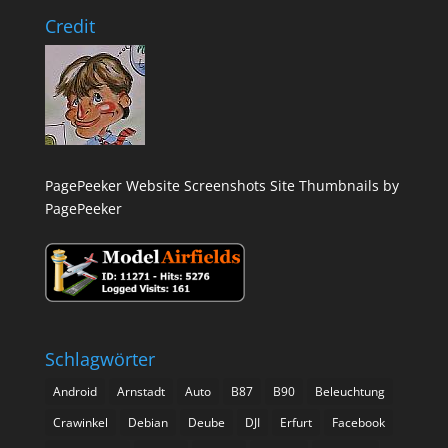
Credit
PagePeeker Website Screenshots
Site Thumbnails by
PagePeeker
Schlagwörter
Android
Arnstadt
Auto
B87
B90
Beleuchtung
Crawinkel
Debian
Deube
DJI
Erfurt
Facebook