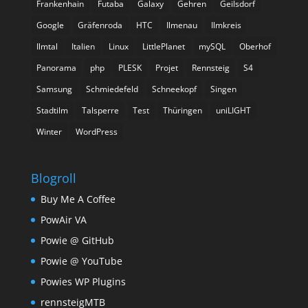
Frankenhain
Futaba
Galaxy
Gehren
Geilsdorf
Google
Gräfenroda
HTC
Ilmenau
Ilmkreis
Ilmtal
Italien
Linux
LittlePlanet
mySQL
Oberhof
Panorama
php
PLESK
Projet
Rennsteig
S4
Samsung
Schmiedefeld
Schneekopf
Singen
Stadtilm
Talsperre
Test
Thüringen
uniLIGHT
Winter
WordPress
Blogroll
Buy Me A Coffee
PowAir VA
Powie @ GitHub
Powie @ YouTube
Powies WP Plugins
rennsteigMTB