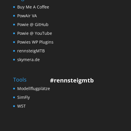
Buy Me A Coffee
PowAir VA
Powie @ GitHub
Powie @ YouTube
Powies WP Plugins
rennsteigMTB
skymera.de
Tools
#rennsteigmtb
Modellflugplätze
SimFly
W5T