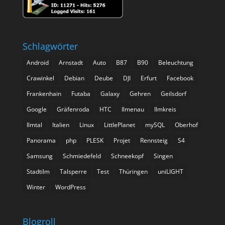
Schlagwörter
Android
Arnstadt
Auto
B87
B90
Beleuchtung
Crawinkel
Debian
Deube
DJI
Erfurt
Facebook
Frankenhain
Futaba
Galaxy
Gehren
Geilsdorf
Google
Gräfenroda
HTC
Ilmenau
Ilmkreis
Ilmtal
Italien
Linux
LittlePlanet
mySQL
Oberhof
Panorama
php
PLESK
Projet
Rennsteig
S4
Samsung
Schmiedefeld
Schneekopf
Singen
Stadtilm
Talsperre
Test
Thüringen
uniLIGHT
Winter
WordPress
Blogroll