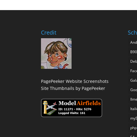
Credit
Sch
And
B90
Deb
Fac
Gal
PagePeeker Website Screenshots
Site Thumbnails by PagePeeker
Goo
Ilm
Ital
my
php