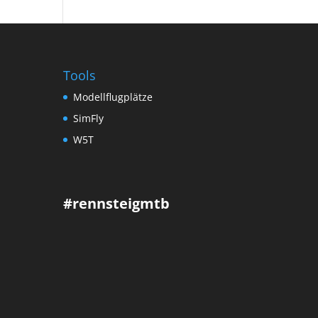
Tools
Modellflugplätze
SimFly
W5T
#rennsteigmtb