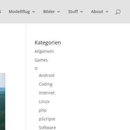
S
Modellflug
Bilder
Stuff
About
Kategorien
Allgemein
Games
IT
Android
Coding
Internet
Linux
php
pScripte
Software