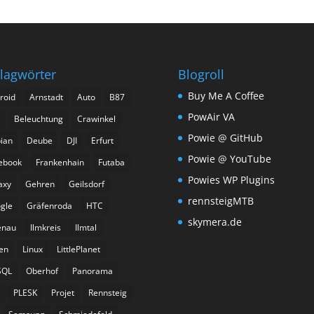
lagwörter
Blogroll
Buy Me A Coffee
roid
Arnstadt
Auto
B87
PowAir VA
Beleuchtung
Crawinkel
Powie @ GitHub
ian
Deube
DJI
Erfurt
Powie @ YouTube
ebook
Frankenhain
Futaba
Powies WP Plugins
axy
Gehren
Geilsdorf
rennsteigMTB
gle
Gräfenroda
HTC
skymera.de
enau
Ilmkreis
Ilmtal
ien
Linux
LittlePlanet
SQL
Oberhof
Panorama
PLESK
Projet
Rennsteig