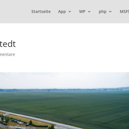
Startseite
App
WP
php
MSF
tedt
mentare