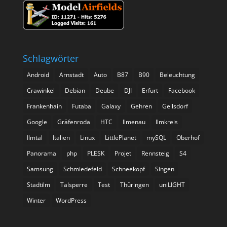
Schlagwörter
Android
Arnstadt
Auto
B87
B90
Beleuchtung
Crawinkel
Debian
Deube
DJI
Erfurt
Facebook
Frankenhain
Futaba
Galaxy
Gehren
Geilsdorf
Google
Gräfenroda
HTC
Ilmenau
Ilmkreis
Ilmtal
Italien
Linux
LittlePlanet
mySQL
Oberhof
Panorama
php
PLESK
Projet
Rennsteig
S4
Samsung
Schmiedefeld
Schneekopf
Singen
Stadtilm
Talsperre
Test
Thüringen
uniLIGHT
Winter
WordPress