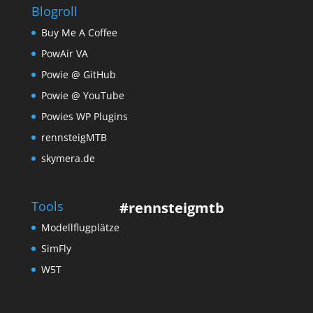
Blogroll
Buy Me A Coffee
PowAir VA
Powie @ GitHub
Powie @ YouTube
Powies WP Plugins
rennsteigMTB
skymera.de
Tools
#rennsteigmtb
Modellflugplätze
SimFly
W5T