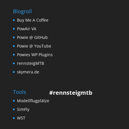
Blogroll
Buy Me A Coffee
PowAir VA
Powie @ GitHub
Powie @ YouTube
Powies WP Plugins
rennsteigMTB
skymera.de
Tools
#rennsteigmtb
Modellflugplätze
SimFly
W5T