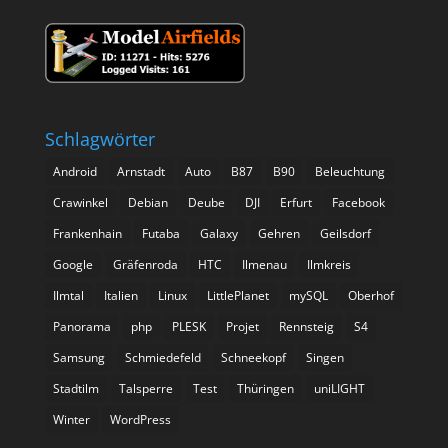
Schlagwörter
Android
Arnstadt
Auto
B87
B90
Beleuchtung
Crawinkel
Debian
Deube
DJI
Erfurt
Facebook
Frankenhain
Futaba
Galaxy
Gehren
Geilsdorf
Google
Gräfenroda
HTC
Ilmenau
Ilmkreis
Ilmtal
Italien
Linux
LittlePlanet
mySQL
Oberhof
Panorama
php
PLESK
Projet
Rennsteig
S4
Samsung
Schmiedefeld
Schneekopf
Singen
Stadtilm
Talsperre
Test
Thüringen
uniLIGHT
Winter
WordPress