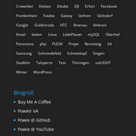
Crawinkel
Debian
Deube
DJI
Erfurt
Facebook
Frankenhain
Futaba
Galaxy
Gehren
Geilsdorf
Google
Gräfenroda
HTC
Ilmenau
Ilmkreis
Ilmtal
Italien
Linux
LittlePlanet
mySQL
Oberhof
Panorama
php
PLESK
Projet
Rennsteig
S4
Samsung
Schmiedefeld
Schneekopf
Singen
Stadtilm
Talsperre
Test
Thüringen
uniLIGHT
Winter
WordPress
Blogroll
Buy Me A Coffee
PowAir VA
Powie @ GitHub
Powie @ YouTube