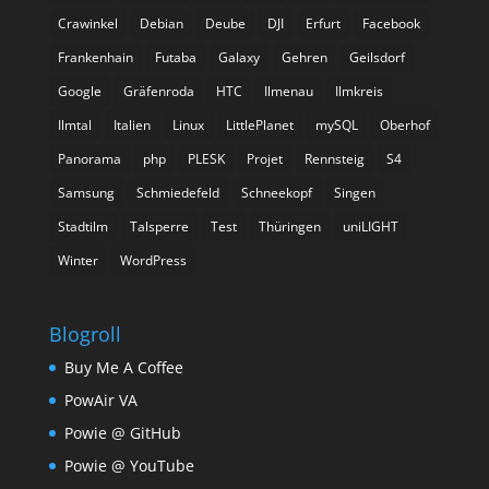
Crawinkel
Debian
Deube
DJI
Erfurt
Facebook
Frankenhain
Futaba
Galaxy
Gehren
Geilsdorf
Google
Gräfenroda
HTC
Ilmenau
Ilmkreis
Ilmtal
Italien
Linux
LittlePlanet
mySQL
Oberhof
Panorama
php
PLESK
Projet
Rennsteig
S4
Samsung
Schmiedefeld
Schneekopf
Singen
Stadtilm
Talsperre
Test
Thüringen
uniLIGHT
Winter
WordPress
Blogroll
Buy Me A Coffee
PowAir VA
Powie @ GitHub
Powie @ YouTube