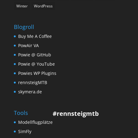
Winter
WordPress
Blogroll
Buy Me A Coffee
PowAir VA
Powie @ GitHub
Powie @ YouTube
Powies WP Plugins
rennsteigMTB
skymera.de
Tools
#rennsteigmtb
Modellflugplätze
SimFly