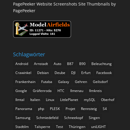
PagePeeker Website Screenshots
Site Thumbnails by
PagePeeker
Schlagwörter
Android
Arnstadt
Auto
B87
B90
Beleuchtung
Crawinkel
Debian
Deube
DJI
Erfurt
Facebook
Frankenhain
Futaba
Galaxy
Gehren
Geilsdorf
Google
Gräfenroda
HTC
Ilmenau
Ilmkreis
Ilmtal
Italien
Linux
LittlePlanet
mySQL
Oberhof
Panorama
php
PLESK
Projet
Rennsteig
S4
Samsung
Schmiedefeld
Schneekopf
Singen
Stadtilm
Talsperre
Test
Thüringen
uniLIGHT