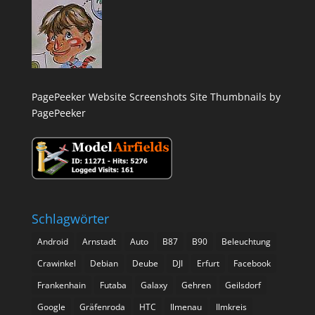
PagePeeker Website Screenshots
Site Thumbnails by
PagePeeker
Schlagwörter
Android
Arnstadt
Auto
B87
B90
Beleuchtung
Crawinkel
Debian
Deube
DJI
Erfurt
Facebook
Frankenhain
Futaba
Galaxy
Gehren
Geilsdorf
Google
Gräfenroda
HTC
Ilmenau
Ilmkreis