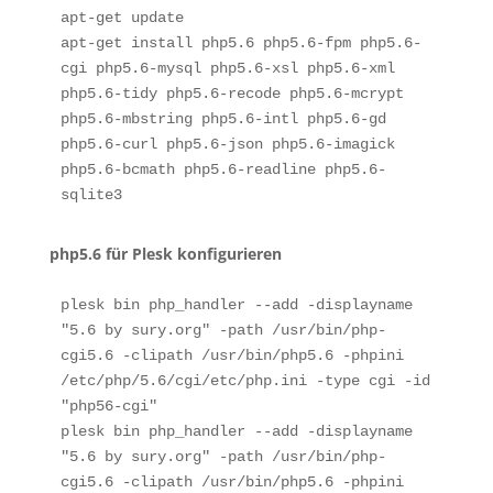
apt-get update

apt-get install php5.6 php5.6-fpm php5.6-
cgi php5.6-mysql php5.6-xsl php5.6-xml 
php5.6-tidy php5.6-recode php5.6-mcrypt 
php5.6-mbstring php5.6-intl php5.6-gd 
php5.6-curl php5.6-json php5.6-imagick 
php5.6-bcmath php5.6-readline php5.6-
sqlite3
php5.6 für Plesk konfigurieren
plesk bin php_handler --add -displayname 
"5.6 by sury.org" -path /usr/bin/php-
cgi5.6 -clipath /usr/bin/php5.6 -phpini 
/etc/php/5.6/cgi/etc/php.ini -type cgi -id 
"php56-cgi"

plesk bin php_handler --add -displayname 
"5.6 by sury.org" -path /usr/bin/php-
cgi5.6 -clipath /usr/bin/php5.6 -phpini 