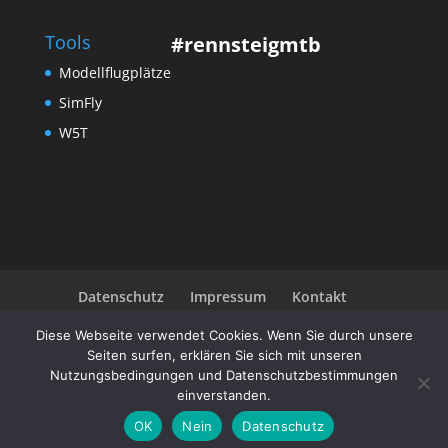
Tools
#rennsteigmtb
Modellflugplätze
SimFly
W5T
Datenschutz
Impressum
Kontakt
Community
Diese Webseite verwendet Cookies. Wenn Sie durch unsere
Seiten surfen, erklären Sie sich mit unseren
Nutzungsbedingungen und Datenschutzbestimmungen
einverstanden.
© powie.de 1992 - 2026
OK
Nein
Datenschutz
all youre base are belong to us