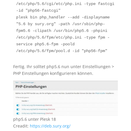
/etc/php/5.6/cgi/etc/php.ini -type fastcgi 
-id "php56-fastcgi"

plesk bin php_handler --add -displayname 
"5.6 by sury.org" -path /usr/sbin/php-
fpm5.6 -clipath /usr/bin/php5.6 -phpini 
/etc/php/5.6/fpm/etc/php.ini -type fpm -
service php5.6-fpm -poold 
/etc/php/5.6/fpm/pool.d -id "php56-fpm"
Fertig. Ihr solltet php5.6 nun unter Einstelliungen >
PHP Einstellungen konfigurieren können.
php5.6 unter Plesk 18
Creadit:
https://deb.sury.org/