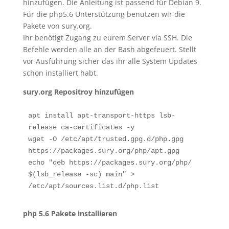
hinzufügen. Die Anleitung ist passend für Debian 9.
Für die php5.6 Unterstützung benutzen wir die
Pakete von sury.org.
Ihr benötigt Zugang zu eurem Server via SSH. Die
Befehle werden alle an der Bash abgefeuert. Stellt
vor Ausführung sicher das ihr alle System Updates
schon installiert habt.
sury.org Repositroy hinzufügen
apt install apt-transport-https lsb-
release ca-certificates -y

wget -O /etc/apt/trusted.gpg.d/php.gpg 
https://packages.sury.org/php/apt.gpg

echo "deb https://packages.sury.org/php/ 
$(lsb_release -sc) main" > 
/etc/apt/sources.list.d/php.list
php 5.6 Pakete installieren