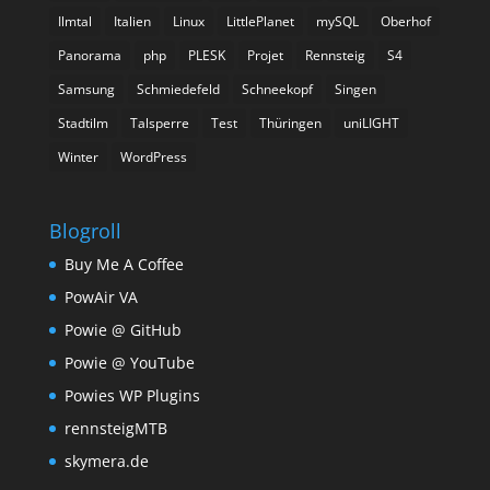
Ilmtal
Italien
Linux
LittlePlanet
mySQL
Oberhof
Panorama
php
PLESK
Projet
Rennsteig
S4
Samsung
Schmiedefeld
Schneekopf
Singen
Stadtilm
Talsperre
Test
Thüringen
uniLIGHT
Winter
WordPress
Blogroll
Buy Me A Coffee
PowAir VA
Powie @ GitHub
Powie @ YouTube
Powies WP Plugins
rennsteigMTB
skymera.de