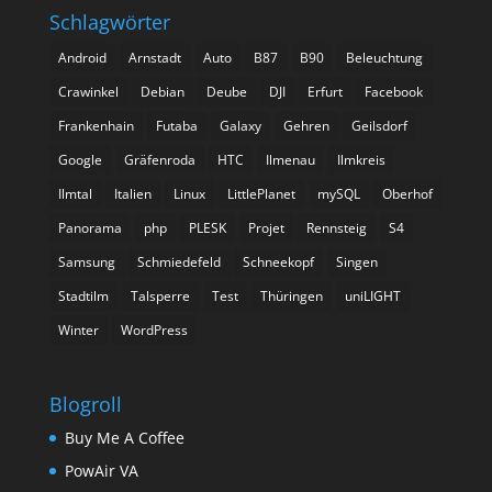
Schlagwörter
Android
Arnstadt
Auto
B87
B90
Beleuchtung
Crawinkel
Debian
Deube
DJI
Erfurt
Facebook
Frankenhain
Futaba
Galaxy
Gehren
Geilsdorf
Google
Gräfenroda
HTC
Ilmenau
Ilmkreis
Ilmtal
Italien
Linux
LittlePlanet
mySQL
Oberhof
Panorama
php
PLESK
Projet
Rennsteig
S4
Samsung
Schmiedefeld
Schneekopf
Singen
Stadtilm
Talsperre
Test
Thüringen
uniLIGHT
Winter
WordPress
Blogroll
Buy Me A Coffee
PowAir VA