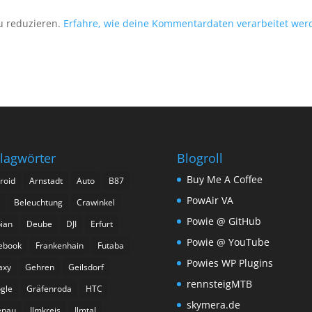
u reduzieren.
Erfahre, wie deine Kommentardaten verarbeitet wer
lagwörter
Blogroll
Buy Me A Coffee
roid
Arnstadt
Auto
B87
PowAir VA
Beleuchtung
Crawinkel
Powie @ GitHub
ian
Deube
DJI
Erfurt
Powie @ YouTube
ebook
Frankenhain
Futaba
Powies WP Plugins
axy
Gehren
Geilsdorf
rennsteigMTB
gle
Gräfenroda
HTC
skymera.de
enau
Ilmkreis
Ilmtal