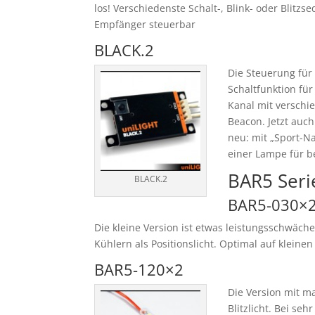
los! Verschiedenste Schalt-, Blink- oder Blit
Empfänger steuerbar
BLACK.2
Die Steuerung für 
Schaltfunktion für
Kanal mit verschi
Beacon. Jetzt auc
neu: mit „Sport-Na
einer Lampe für be
BAR5 Seri
BLACK.2
BAR5-030×
Die kleine Version ist etwas leistungsschwäch
Kühlern als Positionslicht. Optimal auf klein
BAR5-120×2
Die Version mit ma
Blitzlicht. Bei se