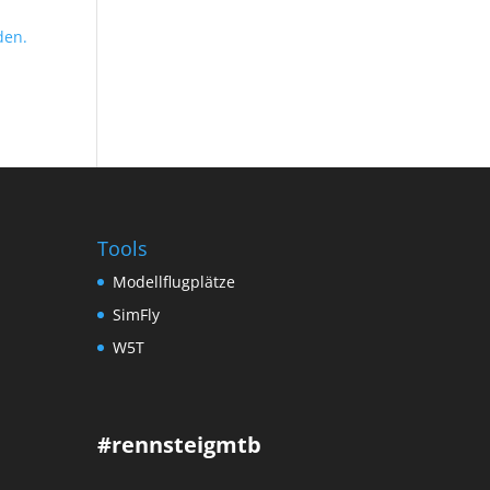
den.
Tools
Modellflugplätze
SimFly
W5T
#rennsteigmtb