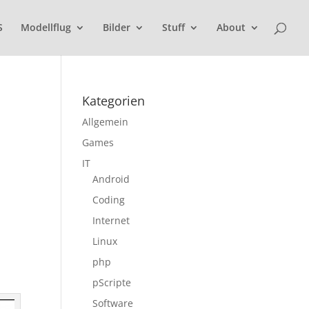
S
Modellflug
Bilder
Stuff
About
Kategorien
Allgemein
Games
IT
Android
Coding
Internet
Linux
php
pScripte
Software