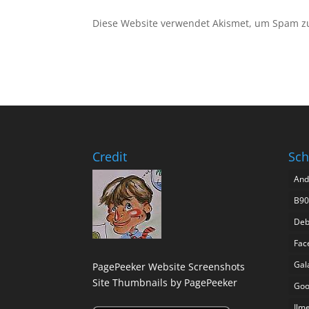
Diese Website verwendet Akismet, um Spam z
Credit
Sch
And
B90
Deb
Fac
Gal
PagePeeker Website Screenshots
Site Thumbnails by PagePeeker
Goo
Ilm