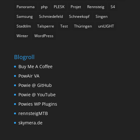
Panorama
php
PLESK
Projet
Rennsteig
S4
Samsung
Schmiedefeld
Schneekopf
Singen
Stadtilm
Talsperre
Test
Thüringen
uniLIGHT
Winter
WordPress
Blogroll
Buy Me A Coffee
PowAir VA
Powie @ GitHub
Powie @ YouTube
Powies WP Plugins
rennsteigMTB
skymera.de