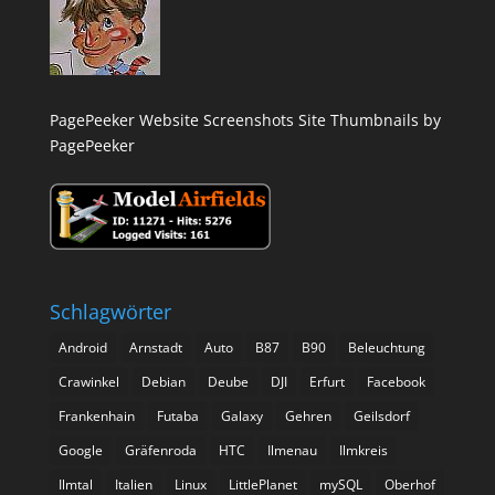
PagePeeker Website Screenshots
Site Thumbnails by
PagePeeker
Schlagwörter
Android
Arnstadt
Auto
B87
B90
Beleuchtung
Crawinkel
Debian
Deube
DJI
Erfurt
Facebook
Frankenhain
Futaba
Galaxy
Gehren
Geilsdorf
Google
Gräfenroda
HTC
Ilmenau
Ilmkreis
Ilmtal
Italien
Linux
LittlePlanet
mySQL
Oberhof