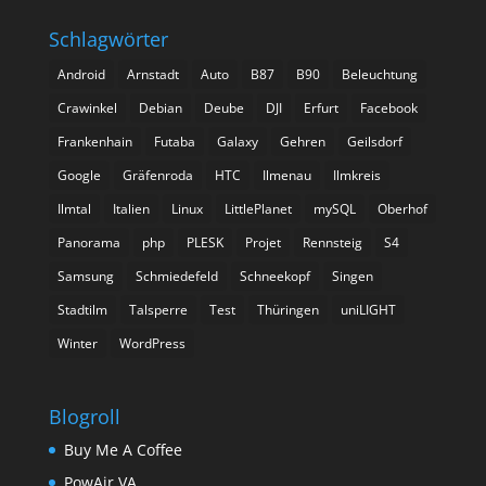
Schlagwörter
Android
Arnstadt
Auto
B87
B90
Beleuchtung
Crawinkel
Debian
Deube
DJI
Erfurt
Facebook
Frankenhain
Futaba
Galaxy
Gehren
Geilsdorf
Google
Gräfenroda
HTC
Ilmenau
Ilmkreis
Ilmtal
Italien
Linux
LittlePlanet
mySQL
Oberhof
Panorama
php
PLESK
Projet
Rennsteig
S4
Samsung
Schmiedefeld
Schneekopf
Singen
Stadtilm
Talsperre
Test
Thüringen
uniLIGHT
Winter
WordPress
Blogroll
Buy Me A Coffee
PowAir VA