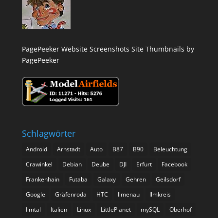
PagePeeker Website Screenshots
Site Thumbnails by
PagePeeker
Schlagwörter
Android
Arnstadt
Auto
B87
B90
Beleuchtung
Crawinkel
Debian
Deube
DJI
Erfurt
Facebook
Frankenhain
Futaba
Galaxy
Gehren
Geilsdorf
Google
Gräfenroda
HTC
Ilmenau
Ilmkreis
Ilmtal
Italien
Linux
LittlePlanet
mySQL
Oberhof