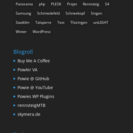
Panorama
php
PLESK
Projet
Rennsteig
S4
Samsung
Schmiedefeld
Schneekopf
Singen
Stadtilm
Talsperre
Test
Thüringen
uniLIGHT
Winter
WordPress
Blogroll
Buy Me A Coffee
PowAir VA
Powie @ GitHub
Powie @ YouTube
Powies WP Plugins
rennsteigMTB
skymera.de