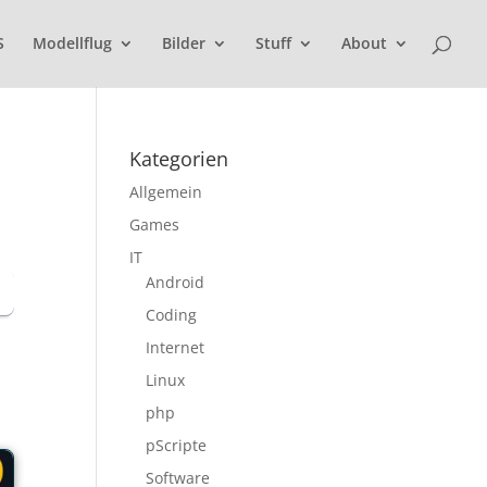
S
Modellflug
Bilder
Stuff
About
Kategorien
Allgemein
Games
IT
Android
Coding
Internet
Linux
php
pScripte
Software