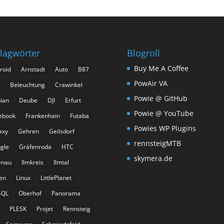
lagwörter
Blogroll
Buy Me A Coffee
roid
Arnstadt
Auto
B87
PowAir VA
Beleuchtung
Crawinkel
Powie @ GitHub
ian
Deube
DJI
Erfurt
Powie @ YouTube
ebook
Frankenhain
Futaba
Powies WP Plugins
axy
Gehren
Geilsdorf
rennsteigMTB
gle
Gräfenroda
HTC
skymera.de
enau
Ilmkreis
Ilmtal
ien
Linux
LittlePlanet
SQL
Oberhof
Panorama
PLESK
Projet
Rennsteig