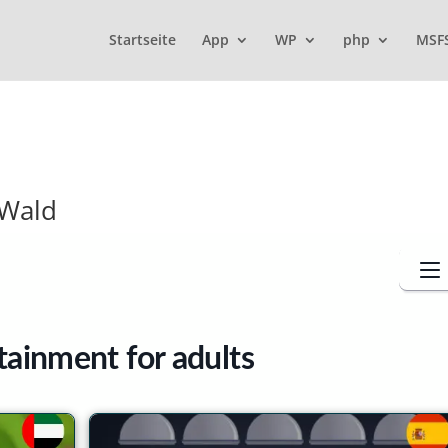
Startseite
App
WP
php
MSF
 Wald