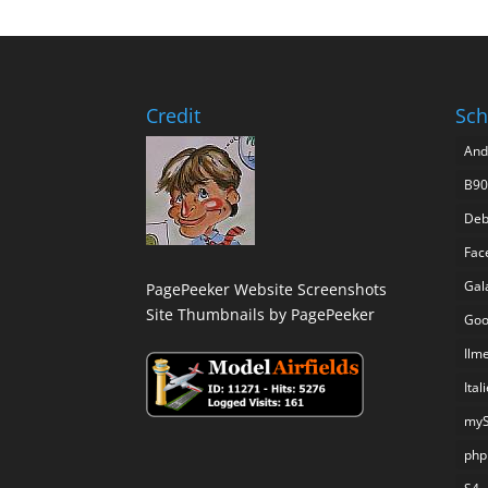
Credit
Sch
And
B90
Deb
Fac
Gal
PagePeeker Website Screenshots
Site Thumbnails by PagePeeker
Goo
Ilm
Ital
my
php