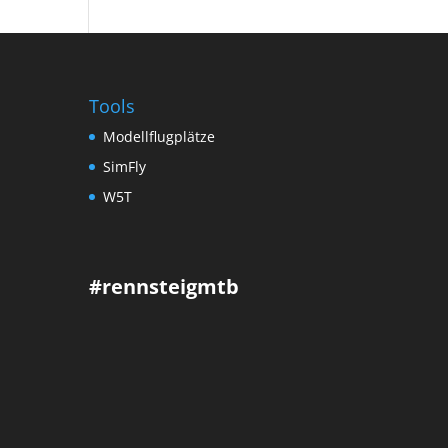
Tools
Modellflugplätze
SimFly
W5T
#rennsteigmtb