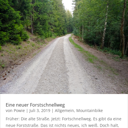
Eine neuer Forstschnellweg
von
Powie
|
Juli 3, 2019
|
Allgemein
,
Mountainbike
Früher: Die alte Straße. Jetzt: Fortschnellweg. Es gibt da eine
neue Forststraße. Das ist nichts neues, ich weiß. Doch halt,