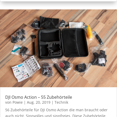
DJI Osmo Action – 55 Zubehörteile
von
Powie
|
Aug. 20, 2019
|
Technik
56 Zubehörteile für DJI Osmo Action die man braucht oder
auch nicht. Sinnvolles und sinnfreies. Diese Zubehörteile