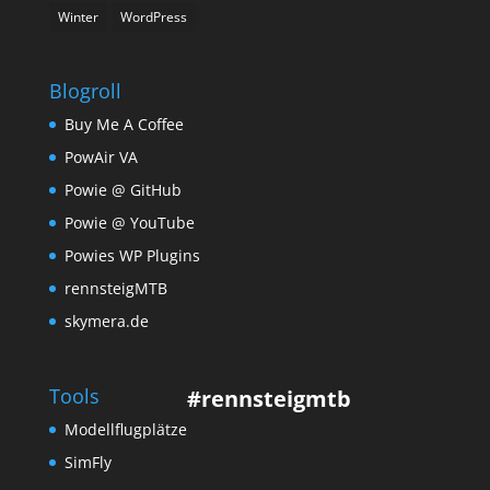
Winter
WordPress
Blogroll
Buy Me A Coffee
PowAir VA
Powie @ GitHub
Powie @ YouTube
Powies WP Plugins
rennsteigMTB
skymera.de
Tools
#rennsteigmtb
Modellflugplätze
SimFly