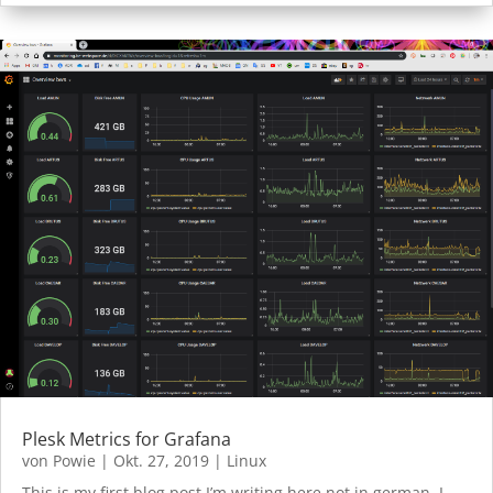
Plesk Metrics for Grafana
von
Powie
|
Okt. 27, 2019
|
Linux
This is my first blog post I’m writing here not in german. I