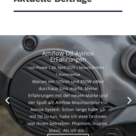
Amflow DJI Avinox
ErFahrungen
von
Powie
|
29. April 2025
|
Mountainbike
|
1 Kommentar
Warum ein 105nm und 850W eBike
durchaus Sinn macht. Meine
Erfahrungen mit der neuen Marke und
der Spaß am Amflow Mountainbike mit
Avinox System. Schon lange habe ich
mit DJI zu tun, habe ich viele Drohnen
von ihnen betrieben: Phantom, Inspire,
Mavic. Als ich die…