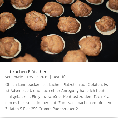
Lebkuchen Plätzchen
von
Powie
|
Dez. 7, 2019
|
RealLife
Oh ich kann backen. Lebkuchen Plätzchen auf Oblaten. Es
ist Adventszeit, und nach einer Anregung habe ich heute
mal gebacken. Ein ganz schöner Kontrast zu dem Tech-Kram
den es hier sonst immer gibt. Zum Nachmachen empfohlen:
Zutaten 5 Eier 250 Gramm Puderzucker 2…