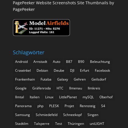
PagePeeker Website Screenshots
Site Thumbnails by
PagePeeker
Schlagwörter
Android
Arnstadt
Auto
B87
B90
Beleuchtung
Crawinkel
Debian
Deube
DJI
Erfurt
Facebook
Frankenhain
Futaba
Galaxy
Gehren
Geilsdorf
Google
Gräfenroda
HTC
Ilmenau
Ilmkreis
Ilmtal
Italien
Linux
LittlePlanet
mySQL
Oberhof
Panorama
php
PLESK
Projet
Rennsteig
S4
Samsung
Schmiedefeld
Schneekopf
Singen
Stadtilm
Talsperre
Test
Thüringen
uniLIGHT