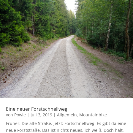
Eine neuer Forstschnellweg
von
Powie
|
Juli 3, 2019
|
Allgemein
,
Mountainbike
Früher: Die alte Straße. Jetzt: Fortschnellweg. Es gibt da eine
neue Forststraße. Das ist nichts neues, ich weiß. Doch halt,