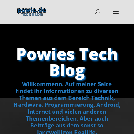
Powies Tech
Blog
Willkommenn. Auf meiner Seite
findet ihr Informationen zu diversen
Themen aus dem Bereich Technik,
Hardware, Programmierung, Android,
Internet und vielen anderen
Themenbereichen. Aber auch
Beiträge aus dem sonst so
langweiligen Reallife.