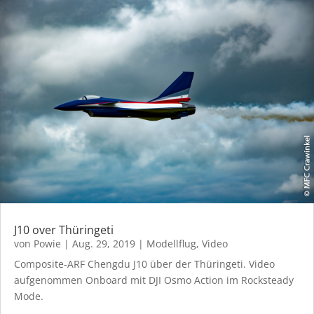
J10 over Thüringeti
von
Powie
|
Aug. 29, 2019
|
Modellflug
,
Video
Composite-ARF Chengdu J10 über der Thüringeti. Video
aufgenommen Onboard mit DJI Osmo Action im Rocksteady
Mode.