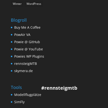
Winter
WordPress
Blogroll
Buy Me A Coffee
PowAir VA
Powie @ GitHub
Powie @ YouTube
Powies WP Plugins
rennsteigMTB
skymera.de
Tools
#rennsteigmtb
Modellflugplätze
SimFly