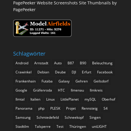
PagePeeker Website Screenshots
Site Thumbnails by
PagePeeker
Schlagwörter
Android
Arnstadt
Auto
B87
B90
Beleuchtung
Crawinkel
Debian
Deube
DJI
Erfurt
Facebook
Frankenhain
Futaba
Galaxy
Gehren
Geilsdorf
Google
Gräfenroda
HTC
Ilmenau
Ilmkreis
Ilmtal
Italien
Linux
LittlePlanet
mySQL
Oberhof
Panorama
php
PLESK
Projet
Rennsteig
S4
Samsung
Schmiedefeld
Schneekopf
Singen
Stadtilm
Talsperre
Test
Thüringen
uniLIGHT