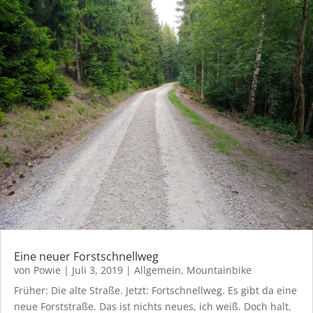
Eine neuer Forstschnellweg
von
Powie
|
Juli 3, 2019
|
Allgemein
,
Mountainbike
Früher: Die alte Straße. Jetzt: Fortschnellweg. Es gibt da eine
neue Forststraße. Das ist nichts neues, ich weiß. Doch halt,