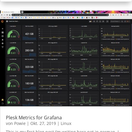
Plesk Metrics for Grafana
von
Powie
|
Okt. 27, 2019
|
Linux
This is my first blog post I’m writing here not in german. I