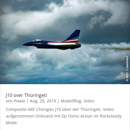
J10 over Thüringeti
von
Powie
|
Aug. 29, 2019
|
Modellflug
,
Video
Composite-ARF Chengdu J10 über der Thüringeti. Video
aufgenommen Onboard mit DJI Osmo Action im Rocksteady
Mode.