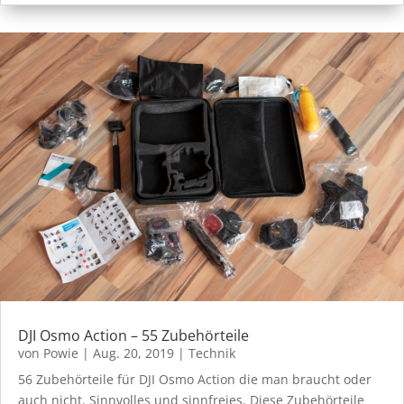
DJI Osmo Action – 55 Zubehörteile
von
Powie
|
Aug. 20, 2019
|
Technik
56 Zubehörteile für DJI Osmo Action die man braucht oder
auch nicht. Sinnvolles und sinnfreies. Diese Zubehörteile