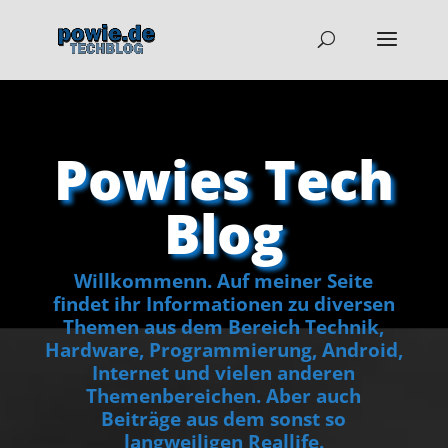
Powies Tech
Blog
Willkommenn. Auf meiner Seite
findet ihr Informationen zu diversen
Themen aus dem Bereich Technik,
Hardware, Programmierung, Android,
Internet und vielen anderen
Themenbereichen. Aber auch
Beiträge aus dem sonst so
langweiligen Reallife.