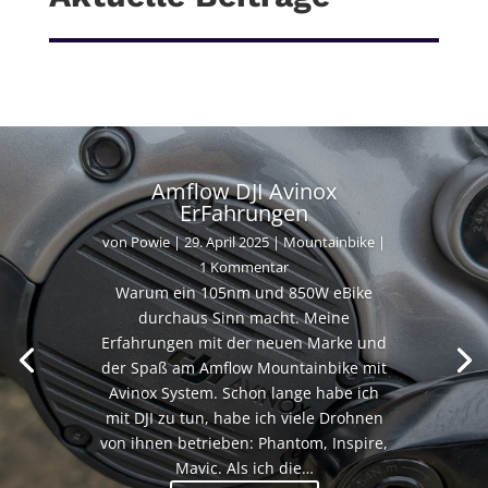
Amflow DJI Avinox
ErFahrungen
von
Powie
|
29. April 2025
|
Mountainbike
|
1 Kommentar
Warum ein 105nm und 850W eBike
durchaus Sinn macht. Meine
Erfahrungen mit der neuen Marke und
der Spaß am Amflow Mountainbike mit
Avinox System. Schon lange habe ich
mit DJI zu tun, habe ich viele Drohnen
von ihnen betrieben: Phantom, Inspire,
Mavic. Als ich die…