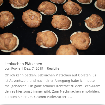
Lebkuchen Plätzchen
von
Powie
|
Dez. 7, 2019
|
RealLife
Oh ich kann backen. Lebkuchen Plätzchen auf Oblaten. Es
ist Adventszeit, und nach einer Anregung habe ich heute
mal gebacken. Ein ganz schöner Kontrast zu dem Tech-Kram
den es hier sonst immer gibt. Zum Nachmachen empfohlen:
Zutaten 5 Eier 250 Gramm Puderzucker 2…