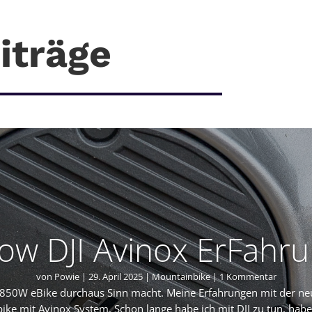
iträge
ow DJI Avinox ErFahr
von
Powie
|
29. April 2025
|
Mountainbike
| 1 Kommentar
50W eBike durchaus Sinn macht. Meine Erfahrungen mit der ne
e mit Avinox System. Schon lange habe ich mit DJI zu tun, habe