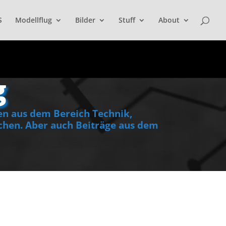
S
Modellflug
Bilder
Stuff
About
g
en aus dem Bereich Technik,
hen. Aber auch Beiträge aus dem