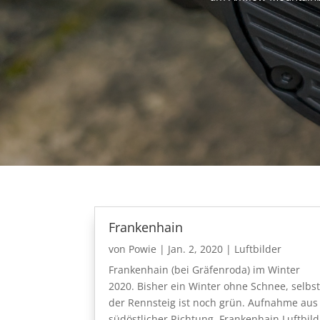
Frankenhain
von
Powie
|
Jan. 2, 2020
|
Luftbilder
Frankenhain (bei Gräfenroda) im Winter
2020. Bisher ein Winter ohne Schnee, selbst
der Rennsteig ist noch grün. Aufnahme aus
südöstlicher Richtung. Frankenhain Luftbild