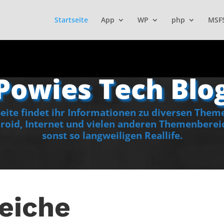
Startseite
App
WP
php
MSF
Powies Tech Blo
ite findet ihr Informationen zu diversen Them
oid, Internet und vielen anderen Themenbereic
sonst so langweiligen Reallife.
eiche