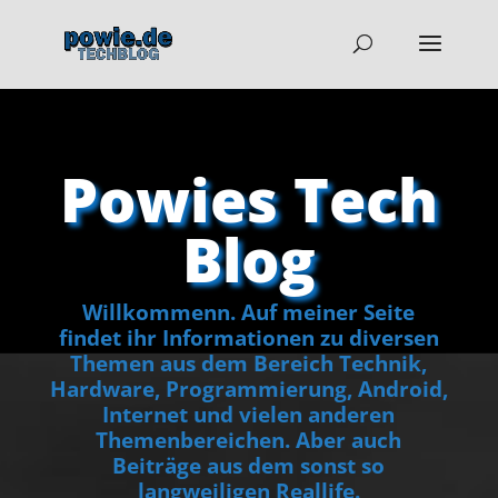
Powies Tech
Blog
Willkommenn. Auf meiner Seite
findet ihr Informationen zu diversen
Themen aus dem Bereich Technik,
Hardware, Programmierung, Android,
Internet und vielen anderen
Themenbereichen. Aber auch
Beiträge aus dem sonst so
langweiligen Reallife.