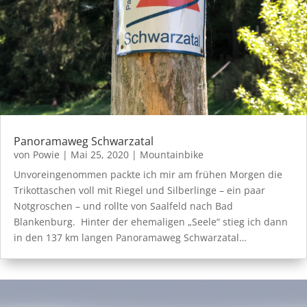
Panoramaweg Schwarzatal
von
Powie
|
Mai 25, 2020
|
Mountainbike
Unvoreingenommen packte ich mir am frühen Morgen die
Trikottaschen voll mit Riegel und Silberlinge – ein paar
Notgroschen – und rollte von Saalfeld nach Bad
Blankenburg. Hinter der ehemaligen „Seele“ stieg ich dann
in den 137 km langen Panoramaweg Schwarzatal…