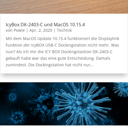
IcyBox DK-2403-C und MacOS 10.15.4
von
Powie
|
Apr. 2, 2020
|
Technik
Mit dem MacOS Update 10.15.4 funktioniert die Displaylink
Funktion der IcyBOX USB-C Dockingstation nicht mehr. Was
nun? Als ich mir die ICY BOX Dockingstastion DK-2403-C
gekauft habe war das eine gute Entscheidung. Damals
zumindest. Die Dockingstation hat nicht nur…