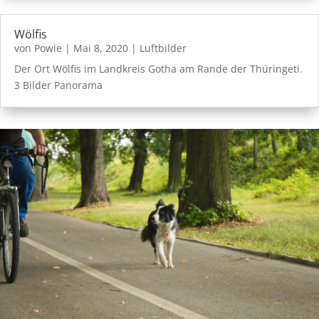
Wölfis
von
Powie
|
Mai 8, 2020
|
Luftbilder
Der Ort Wölfis im Landkreis Gotha am Rande der Thüringeti.
3 Bilder Panorama