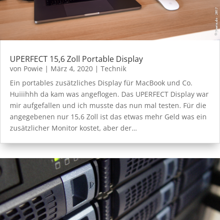
UPERFECT 15,6 Zoll Portable Display
von
Powie
|
März 4, 2020
|
Technik
Ein portables zusätzliches Display für MacBook und Co.
Huiiihhh da kam was angeflogen. Das UPERFECT Display war
mir aufgefallen und ich musste das nun mal testen. Für die
angegebenen nur 15,6 Zoll ist das etwas mehr Geld was ein
zusätzlicher Monitor kostet, aber der…