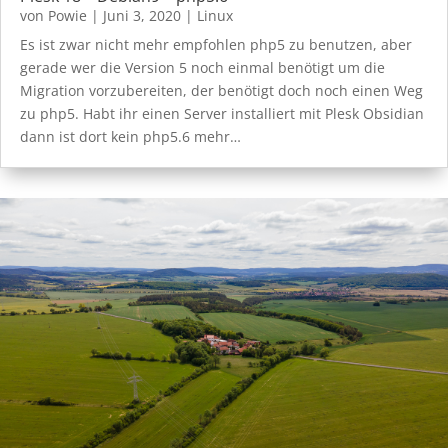
von
Powie
|
Juni 3, 2020
|
Linux
Es ist zwar nicht mehr empfohlen php5 zu benutzen, aber
gerade wer die Version 5 noch einmal benötigt um die
Migration vorzubereiten, der benötigt doch noch einen Weg
zu php5. Habt ihr einen Server installiert mit Plesk Obsidian
dann ist dort kein php5.6 mehr…