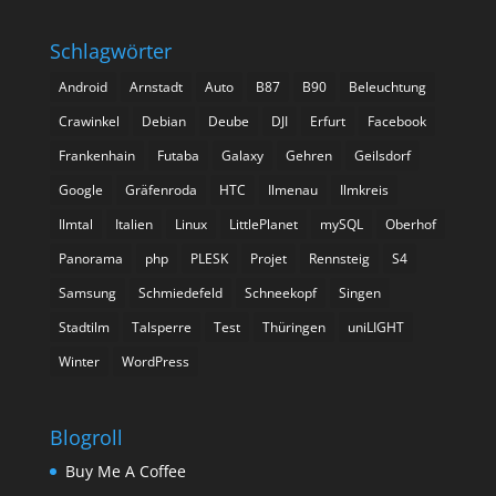
Schlagwörter
Android
Arnstadt
Auto
B87
B90
Beleuchtung
Crawinkel
Debian
Deube
DJI
Erfurt
Facebook
Frankenhain
Futaba
Galaxy
Gehren
Geilsdorf
Google
Gräfenroda
HTC
Ilmenau
Ilmkreis
Ilmtal
Italien
Linux
LittlePlanet
mySQL
Oberhof
Panorama
php
PLESK
Projet
Rennsteig
S4
Samsung
Schmiedefeld
Schneekopf
Singen
Stadtilm
Talsperre
Test
Thüringen
uniLIGHT
Winter
WordPress
Blogroll
Buy Me A Coffee