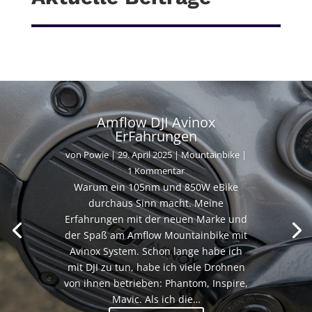
Amflow DJI Avinox
ErFahrungen
von
Powie
|
29. April 2025
|
Mountainbike
|
1 Kommentar
Warum ein 105nm und 850W eBike
durchaus Sinn macht. Meine
Erfahrungen mit der neuen Marke und
der Spaß am Amflow Mountainbike mit
Avinox System. Schon lange habe ich
mit DJI zu tun, habe ich viele Drohnen
von ihnen betrieben: Phantom, Inspire,
Mavic. Als ich die…