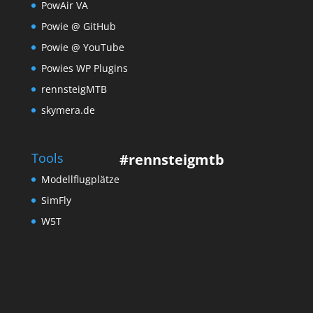
PowAir VA
Powie @ GitHub
Powie @ YouTube
Powies WP Plugins
rennsteigMTB
skymera.de
Tools
#rennsteigmtb
Modellflugplätze
SimFly
W5T