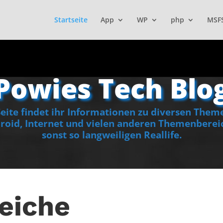
Startseite
App
WP
php
MSF
Powies Tech Blo
ite findet ihr Informationen zu diversen Them
oid, Internet und vielen anderen Themenbereic
sonst so langweiligen Reallife.
eiche