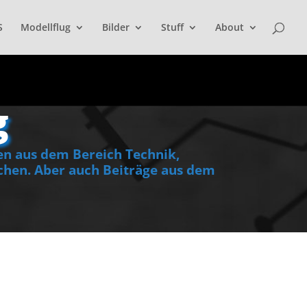
S
Modellflug
Bilder
Stuff
About
g
en aus dem Bereich Technik,
hen. Aber auch Beiträge aus dem