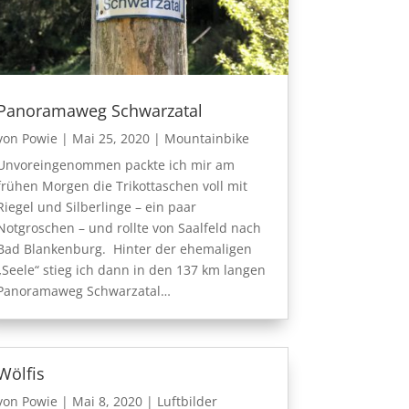
Panoramaweg Schwarzatal
von
Powie
|
Mai 25, 2020
|
Mountainbike
Unvoreingenommen packte ich mir am
frühen Morgen die Trikottaschen voll mit
Riegel und Silberlinge – ein paar
Notgroschen – und rollte von Saalfeld nach
Bad Blankenburg. Hinter der ehemaligen
„Seele“ stieg ich dann in den 137 km langen
Panoramaweg Schwarzatal…
Wölfis
von
Powie
|
Mai 8, 2020
|
Luftbilder