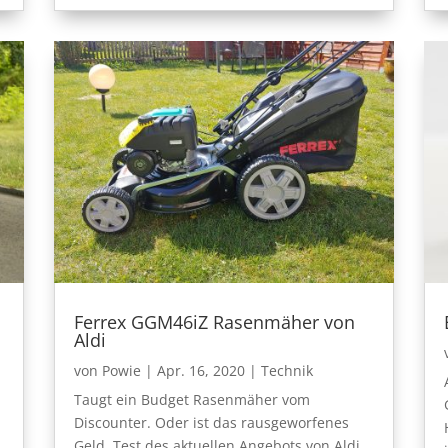
Ferrex GGM46iZ Rasenmäher von
Aldi
von
Powie
|
Apr. 16, 2020
|
Technik
Taugt ein Budget Rasenmäher vom
Discounter. Oder ist das rausgeworfenes
Geld. Test des aktuellen Angebots von Aldi.