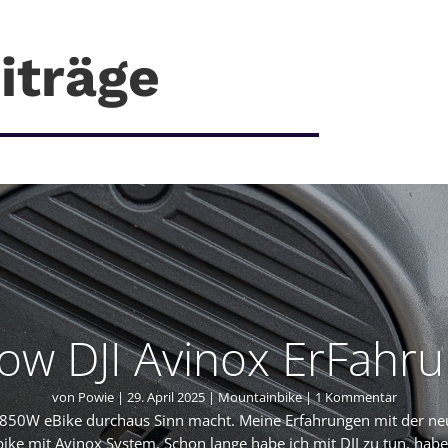
iträge
ow DJI Avinox ErFahr
von
Powie
|
29. April 2025
|
Mountainbike
| 1 Kommentar
50W eBike durchaus Sinn macht. Meine Erfahrungen mit der ne
e mit Avinox System. Schon lange habe ich mit DJI zu tun, habe