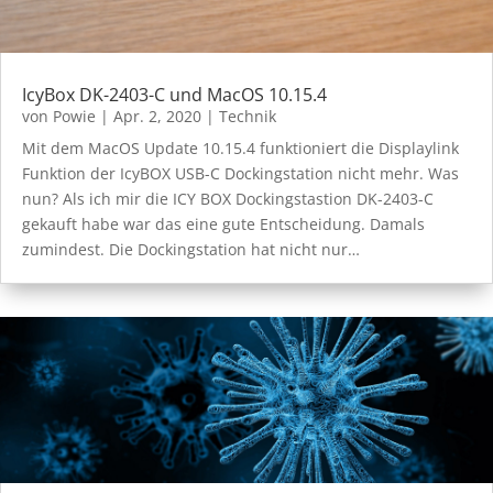
IcyBox DK-2403-C und MacOS 10.15.4
von
Powie
|
Apr. 2, 2020
|
Technik
Mit dem MacOS Update 10.15.4 funktioniert die Displaylink
Funktion der IcyBOX USB-C Dockingstation nicht mehr. Was
nun? Als ich mir die ICY BOX Dockingstastion DK-2403-C
gekauft habe war das eine gute Entscheidung. Damals
zumindest. Die Dockingstation hat nicht nur…