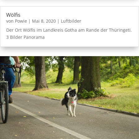
Wölfis
von
Powie
|
Mai 8, 2020
|
Luftbilder
Der Ort Wölfis im Landkreis Gotha am Rande der Thüringeti.
3 Bilder Panorama