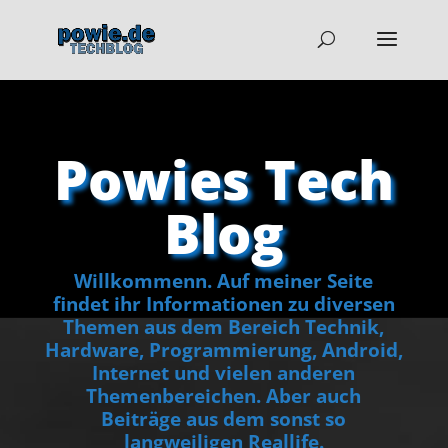
Powies Tech
Blog
Willkommenn. Auf meiner Seite
findet ihr Informationen zu diversen
Themen aus dem Bereich Technik,
Hardware, Programmierung, Android,
Internet und vielen anderen
Themenbereichen. Aber auch
Beiträge aus dem sonst so
langweiligen Reallife.