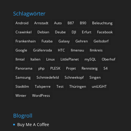
Schlagwörter
Android
Arnstadt
Auto
B87
B90
Beleuchtung
Crawinkel
Debian
Deube
DJI
Erfurt
Facebook
Frankenhain
Futaba
Galaxy
Gehren
Geilsdorf
Google
Gräfenroda
HTC
Ilmenau
Ilmkreis
Ilmtal
Italien
Linux
LittlePlanet
mySQL
Oberhof
Panorama
php
PLESK
Projet
Rennsteig
S4
Samsung
Schmiedefeld
Schneekopf
Singen
Stadtilm
Talsperre
Test
Thüringen
uniLIGHT
Winter
WordPress
Blogroll
Buy Me A Coffee