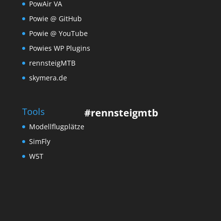
PowAir VA
Powie @ GitHub
Powie @ YouTube
Powies WP Plugins
rennsteigMTB
skymera.de
Tools
#rennsteigmtb
Modellflugplätze
SimFly
W5T