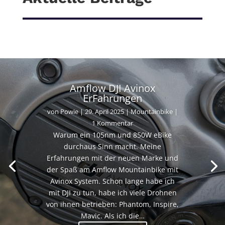
Amflow DJI Avinox
ErFahrungen
von
Powie
|
29. April 2025
|
Mountainbike
|
1 Kommentar
Warum ein 105nm und 850W eBike
durchaus Sinn macht. Meine
Erfahrungen mit der neuen Marke und
der Spaß am Amflow Mountainbike mit
Avinox System. Schon lange habe ich
mit DJI zu tun, habe ich viele Drohnen
von ihnen betrieben: Phantom, Inspire,
Mavic. Als ich die…