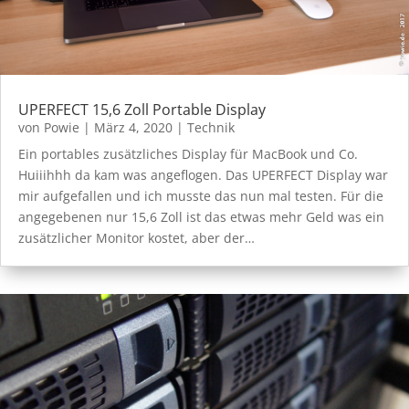
UPERFECT 15,6 Zoll Portable Display
von
Powie
|
März 4, 2020
|
Technik
Ein portables zusätzliches Display für MacBook und Co.
Huiiihhh da kam was angeflogen. Das UPERFECT Display war
mir aufgefallen und ich musste das nun mal testen. Für die
angegebenen nur 15,6 Zoll ist das etwas mehr Geld was ein
zusätzlicher Monitor kostet, aber der…