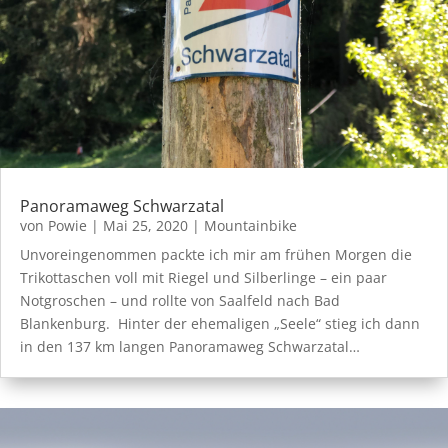
Panoramaweg Schwarzatal
von
Powie
|
Mai 25, 2020
|
Mountainbike
Unvoreingenommen packte ich mir am frühen Morgen die
Trikottaschen voll mit Riegel und Silberlinge – ein paar
Notgroschen – und rollte von Saalfeld nach Bad
Blankenburg. Hinter der ehemaligen „Seele“ stieg ich dann
in den 137 km langen Panoramaweg Schwarzatal…