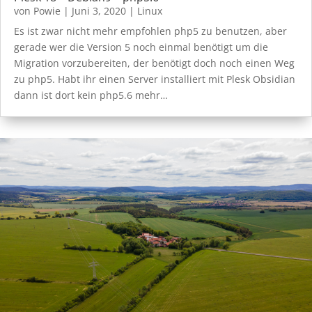
von
Powie
|
Juni 3, 2020
|
Linux
Es ist zwar nicht mehr empfohlen php5 zu benutzen, aber
gerade wer die Version 5 noch einmal benötigt um die
Migration vorzubereiten, der benötigt doch noch einen Weg
zu php5. Habt ihr einen Server installiert mit Plesk Obsidian
dann ist dort kein php5.6 mehr…