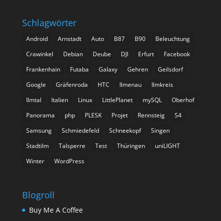
Schlagwörter
Android
Arnstadt
Auto
B87
B90
Beleuchtung
Crawinkel
Debian
Deube
DJI
Erfurt
Facebook
Frankenhain
Futaba
Galaxy
Gehren
Geilsdorf
Google
Gräfenroda
HTC
Ilmenau
Ilmkreis
Ilmtal
Italien
Linux
LittlePlanet
mySQL
Oberhof
Panorama
php
PLESK
Projet
Rennsteig
S4
Samsung
Schmiedefeld
Schneekopf
Singen
Stadtilm
Talsperre
Test
Thüringen
uniLIGHT
Winter
WordPress
Blogroll
Buy Me A Coffee