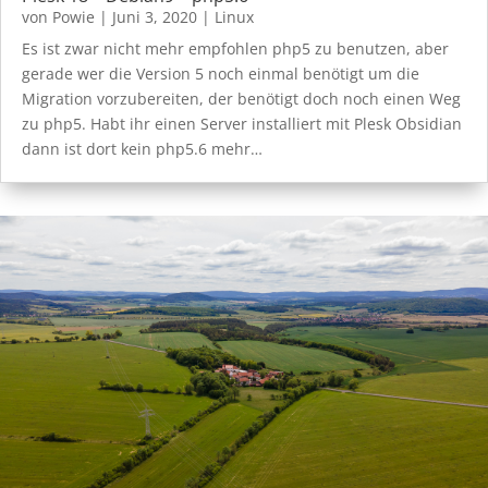
von
Powie
|
Juni 3, 2020
|
Linux
Es ist zwar nicht mehr empfohlen php5 zu benutzen, aber
gerade wer die Version 5 noch einmal benötigt um die
Migration vorzubereiten, der benötigt doch noch einen Weg
zu php5. Habt ihr einen Server installiert mit Plesk Obsidian
dann ist dort kein php5.6 mehr…