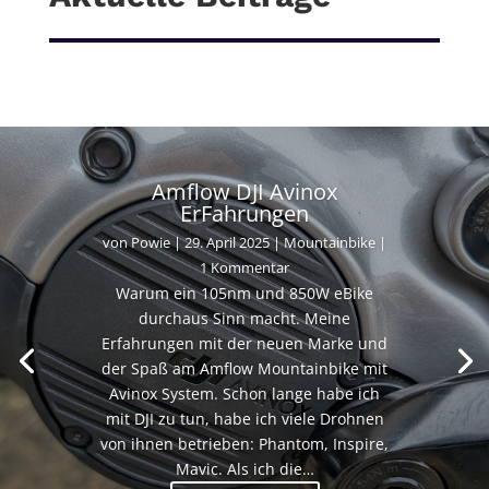
Amflow DJI Avinox
ErFahrungen
von
Powie
|
29. April 2025
|
Mountainbike
|
1 Kommentar
Warum ein 105nm und 850W eBike
durchaus Sinn macht. Meine
Erfahrungen mit der neuen Marke und
der Spaß am Amflow Mountainbike mit
Avinox System. Schon lange habe ich
mit DJI zu tun, habe ich viele Drohnen
von ihnen betrieben: Phantom, Inspire,
Mavic. Als ich die…