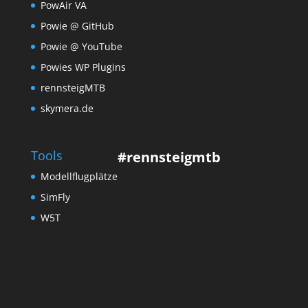
PowAir VA
Powie @ GitHub
Powie @ YouTube
Powies WP Plugins
rennsteigMTB
skymera.de
Tools
#rennsteigmtb
Modellflugplätze
SimFly
W5T