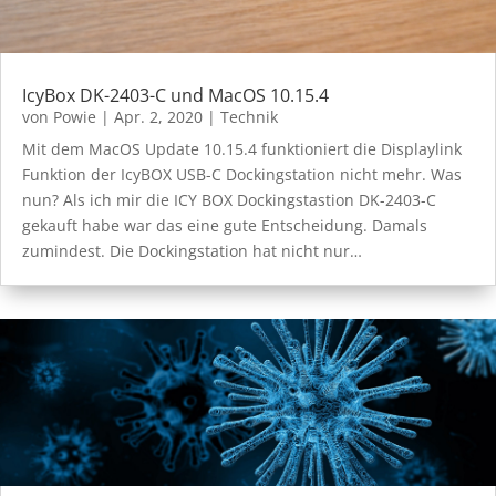
IcyBox DK-2403-C und MacOS 10.15.4
von
Powie
|
Apr. 2, 2020
|
Technik
Mit dem MacOS Update 10.15.4 funktioniert die Displaylink
Funktion der IcyBOX USB-C Dockingstation nicht mehr. Was
nun? Als ich mir die ICY BOX Dockingstastion DK-2403-C
gekauft habe war das eine gute Entscheidung. Damals
zumindest. Die Dockingstation hat nicht nur…