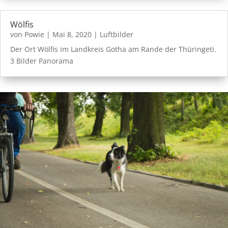
Wölfis
von
Powie
|
Mai 8, 2020
|
Luftbilder
Der Ort Wölfis im Landkreis Gotha am Rande der Thüringeti.
3 Bilder Panorama