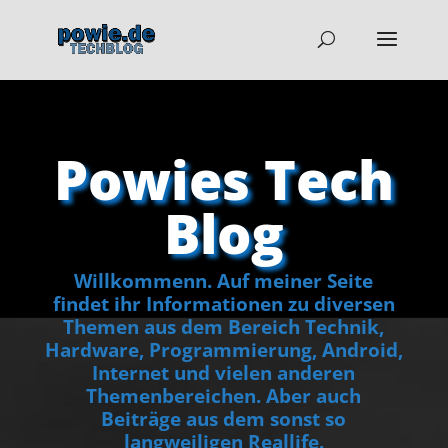
Powies Tech
Blog
Willkommenn. Auf meiner Seite
findet ihr Informationen zu diversen
Themen aus dem Bereich Technik,
Hardware, Programmierung, Android,
Internet und vielen anderen
Themenbereichen. Aber auch
Beiträge aus dem sonst so
langweiligen Reallife.