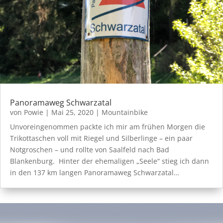
Panoramaweg Schwarzatal
von
Powie
|
Mai 25, 2020
|
Mountainbike
Unvoreingenommen packte ich mir am frühen Morgen die
Trikottaschen voll mit Riegel und Silberlinge – ein paar
Notgroschen – und rollte von Saalfeld nach Bad
Blankenburg. Hinter der ehemaligen „Seele“ stieg ich dann
in den 137 km langen Panoramaweg Schwarzatal…