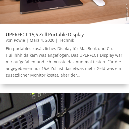
UPERFECT 15,6 Zoll Portable Display
von
Powie
|
März 4, 2020
|
Technik
Ein portables zusätzliches Display für MacBook und Co.
Huiiihhh da kam was angeflogen. Das UPERFECT Display war
mir aufgefallen und ich musste das nun mal testen. Für die
angegebenen nur 15,6 Zoll ist das etwas mehr Geld was ein
zusätzlicher Monitor kostet, aber der…