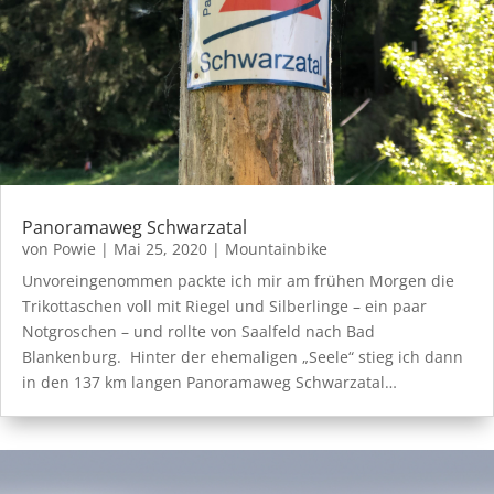
Panoramaweg Schwarzatal
von
Powie
|
Mai 25, 2020
|
Mountainbike
Unvoreingenommen packte ich mir am frühen Morgen die
Trikottaschen voll mit Riegel und Silberlinge – ein paar
Notgroschen – und rollte von Saalfeld nach Bad
Blankenburg. Hinter der ehemaligen „Seele“ stieg ich dann
in den 137 km langen Panoramaweg Schwarzatal…