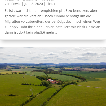
von
Powie
|
Juni 3, 2020
|
Linux
Es ist zwar nicht mehr empfohlen php5 zu benutzen, aber
gerade wer die Version 5 noch einmal benötigt um die
Migration vorzubereiten, der benötigt doch noch einen Weg
zu php5. Habt ihr einen Server installiert mit Plesk Obsidian
dann ist dort kein php5.6 mehr…