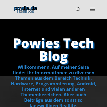
Powies Tech
Blog
Willkommenn. Auf meiner Seite
findet ihr Informationen zu diversen
Themen aus dem Bereich Technik,
Hardware, Programmierung, Android,
Internet und vielen anderen
Themenbereichen. Aber auch
Beiträge aus dem sonst so
langweiligen Reallife.