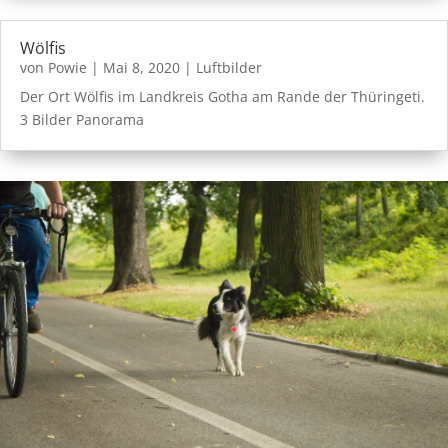
Wölfis
von
Powie
|
Mai 8, 2020
|
Luftbilder
Der Ort Wölfis im Landkreis Gotha am Rande der Thüringeti.
3 Bilder Panorama