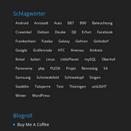
Schlagwörter
Android
Arnstadt
Auto
B87
B90
Beleuchtung
Crawinkel
Debian
Deube
DJI
Erfurt
Facebook
Frankenhain
Futaba
Galaxy
Gehren
Geilsdorf
Google
Gräfenroda
HTC
Ilmenau
Ilmkreis
Ilmtal
Italien
Linux
LittlePlanet
mySQL
Oberhof
Panorama
php
PLESK
Projet
Rennsteig
S4
Samsung
Schmiedefeld
Schneekopf
Singen
Stadtilm
Talsperre
Test
Thüringen
uniLIGHT
Winter
WordPress
Blogroll
Buy Me A Coffee