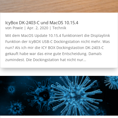
IcyBox DK-2403-C und MacOS 10.15.4
von
Powie
|
Apr. 2, 2020
|
Technik
Mit dem MacOS Update 10.15.4 funktioniert die Displaylink
Funktion der IcyBOX USB-C Dockingstation nicht mehr. Was
nun? Als ich mir die ICY BOX Dockingstastion DK-2403-C
gekauft habe war das eine gute Entscheidung. Damals
zumindest. Die Dockingstation hat nicht nur…