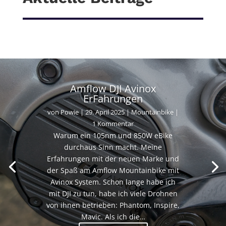
Amflow DJI Avinox
ErFahrungen
von
Powie
|
29. April 2025
|
Mountainbike
|
1 Kommentar
Warum ein 105nm und 850W eBike
durchaus Sinn macht. Meine
Erfahrungen mit der neuen Marke und
der Spaß am Amflow Mountainbike mit
Avinox System. Schon lange habe ich
mit DJI zu tun, habe ich viele Drohnen
von ihnen betrieben: Phantom, Inspire,
Mavic. Als ich die…