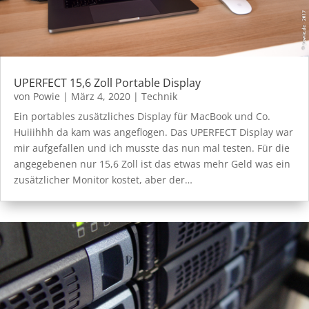
UPERFECT 15,6 Zoll Portable Display
von
Powie
|
März 4, 2020
|
Technik
Ein portables zusätzliches Display für MacBook und Co.
Huiiihhh da kam was angeflogen. Das UPERFECT Display war
mir aufgefallen und ich musste das nun mal testen. Für die
angegebenen nur 15,6 Zoll ist das etwas mehr Geld was ein
zusätzlicher Monitor kostet, aber der…