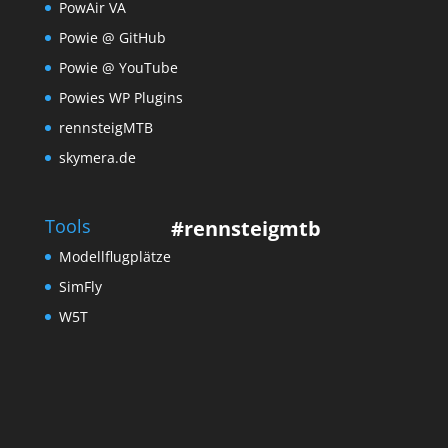
PowAir VA
Powie @ GitHub
Powie @ YouTube
Powies WP Plugins
rennsteigMTB
skymera.de
Tools
#rennsteigmtb
Modellflugplätze
SimFly
W5T