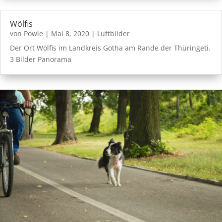
Wölfis
von
Powie
|
Mai 8, 2020
|
Luftbilder
Der Ort Wölfis im Landkreis Gotha am Rande der Thüringeti.
3 Bilder Panorama