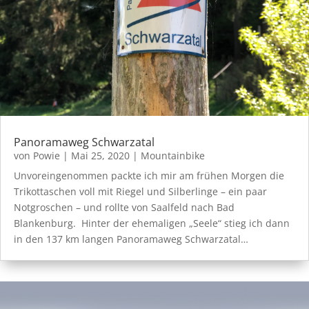
Panoramaweg Schwarzatal
von
Powie
|
Mai 25, 2020
|
Mountainbike
Unvoreingenommen packte ich mir am frühen Morgen die
Trikottaschen voll mit Riegel und Silberlinge – ein paar
Notgroschen – und rollte von Saalfeld nach Bad
Blankenburg. Hinter der ehemaligen „Seele“ stieg ich dann
in den 137 km langen Panoramaweg Schwarzatal…