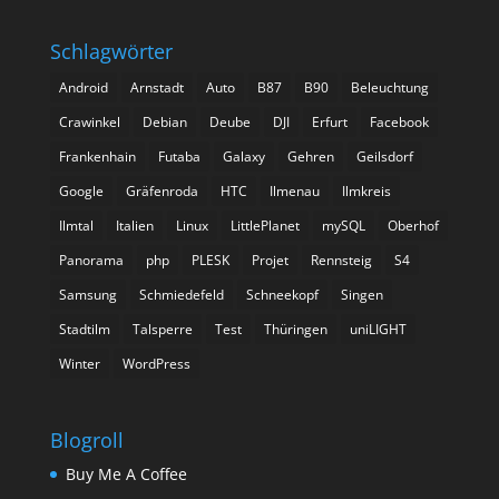
Schlagwörter
Android
Arnstadt
Auto
B87
B90
Beleuchtung
Crawinkel
Debian
Deube
DJI
Erfurt
Facebook
Frankenhain
Futaba
Galaxy
Gehren
Geilsdorf
Google
Gräfenroda
HTC
Ilmenau
Ilmkreis
Ilmtal
Italien
Linux
LittlePlanet
mySQL
Oberhof
Panorama
php
PLESK
Projet
Rennsteig
S4
Samsung
Schmiedefeld
Schneekopf
Singen
Stadtilm
Talsperre
Test
Thüringen
uniLIGHT
Winter
WordPress
Blogroll
Buy Me A Coffee