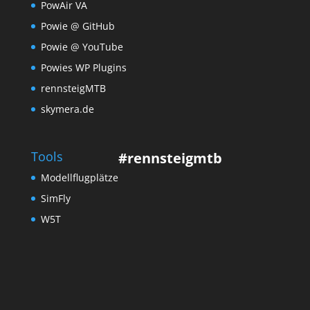
PowAir VA
Powie @ GitHub
Powie @ YouTube
Powies WP Plugins
rennsteigMTB
skymera.de
Tools
#rennsteigmtb
Modellflugplätze
SimFly
W5T