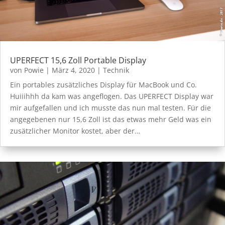
UPERFECT 15,6 Zoll Portable Display
von
Powie
|
März 4, 2020
|
Technik
Ein portables zusätzliches Display für MacBook und Co.
Huiiihhh da kam was angeflogen. Das UPERFECT Display war
mir aufgefallen und ich musste das nun mal testen. Für die
angegebenen nur 15,6 Zoll ist das etwas mehr Geld was ein
zusätzlicher Monitor kostet, aber der…