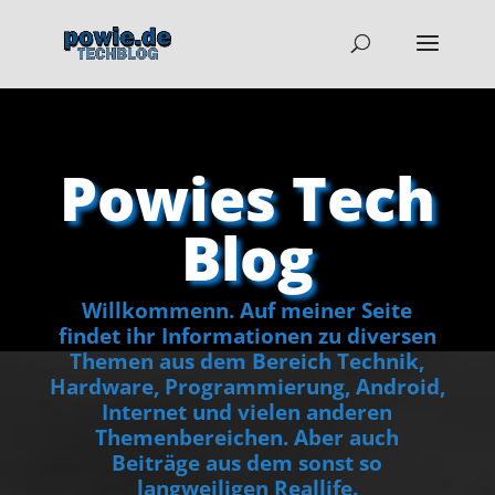
Powies Tech
Blog
Willkommenn. Auf meiner Seite
findet ihr Informationen zu diversen
Themen aus dem Bereich Technik,
Hardware, Programmierung, Android,
Internet und vielen anderen
Themenbereichen. Aber auch
Beiträge aus dem sonst so
langweiligen Reallife.