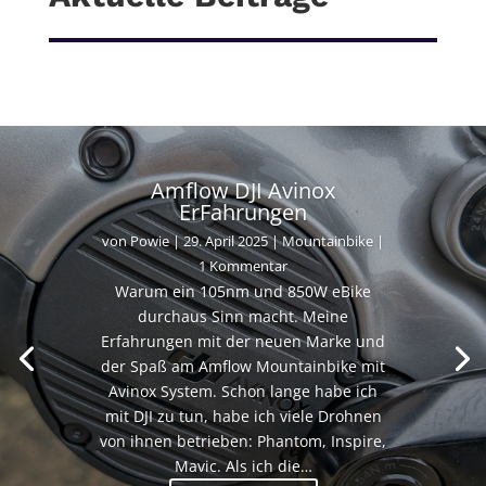
Amflow DJI Avinox
ErFahrungen
von
Powie
|
29. April 2025
|
Mountainbike
|
1 Kommentar
Warum ein 105nm und 850W eBike
durchaus Sinn macht. Meine
Erfahrungen mit der neuen Marke und
der Spaß am Amflow Mountainbike mit
Avinox System. Schon lange habe ich
mit DJI zu tun, habe ich viele Drohnen
von ihnen betrieben: Phantom, Inspire,
Mavic. Als ich die…