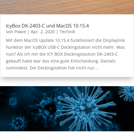
IcyBox DK-2403-C und MacOS 10.15.4
von
Powie
|
Apr. 2, 2020
|
Technik
Mit dem MacOS Update 10.15.4 funktioniert die Displaylink
Funktion der IcyBOX USB-C Dockingstation nicht mehr. Was
nun? Als ich mir die ICY BOX Dockingstastion DK-2403-C
gekauft habe war das eine gute Entscheidung. Damals
zumindest. Die Dockingstation hat nicht nur…