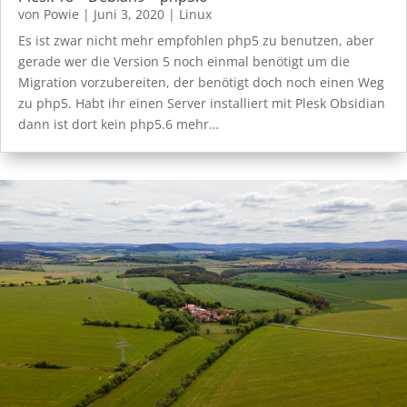
von
Powie
|
Juni 3, 2020
|
Linux
Es ist zwar nicht mehr empfohlen php5 zu benutzen, aber
gerade wer die Version 5 noch einmal benötigt um die
Migration vorzubereiten, der benötigt doch noch einen Weg
zu php5. Habt ihr einen Server installiert mit Plesk Obsidian
dann ist dort kein php5.6 mehr…