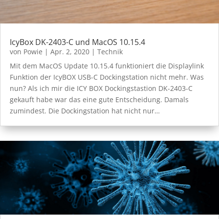
IcyBox DK-2403-C und MacOS 10.15.4
von
Powie
|
Apr. 2, 2020
|
Technik
Mit dem MacOS Update 10.15.4 funktioniert die Displaylink
Funktion der IcyBOX USB-C Dockingstation nicht mehr. Was
nun? Als ich mir die ICY BOX Dockingstastion DK-2403-C
gekauft habe war das eine gute Entscheidung. Damals
zumindest. Die Dockingstation hat nicht nur…