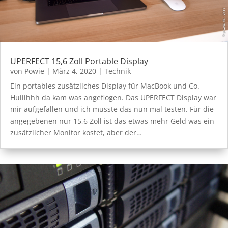
UPERFECT 15,6 Zoll Portable Display
von
Powie
|
März 4, 2020
|
Technik
Ein portables zusätzliches Display für MacBook und Co.
Huiiihhh da kam was angeflogen. Das UPERFECT Display war
mir aufgefallen und ich musste das nun mal testen. Für die
angegebenen nur 15,6 Zoll ist das etwas mehr Geld was ein
zusätzlicher Monitor kostet, aber der…