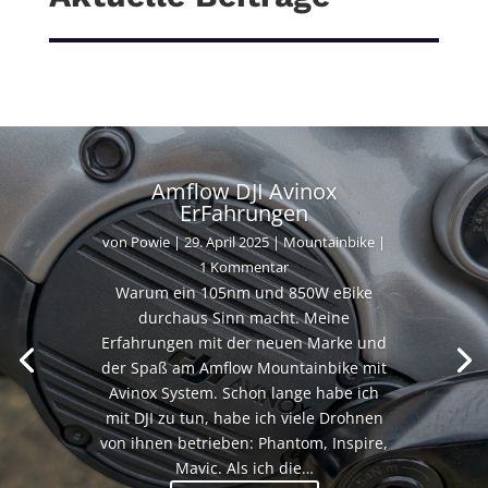
Amflow DJI Avinox
ErFahrungen
von
Powie
|
29. April 2025
|
Mountainbike
|
1 Kommentar
Warum ein 105nm und 850W eBike
durchaus Sinn macht. Meine
Erfahrungen mit der neuen Marke und
der Spaß am Amflow Mountainbike mit
Avinox System. Schon lange habe ich
mit DJI zu tun, habe ich viele Drohnen
von ihnen betrieben: Phantom, Inspire,
Mavic. Als ich die…