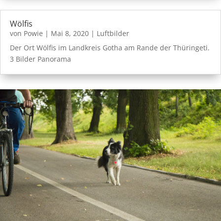
Wölfis
von
Powie
|
Mai 8, 2020
|
Luftbilder
Der Ort Wölfis im Landkreis Gotha am Rande der Thüringeti.
3 Bilder Panorama