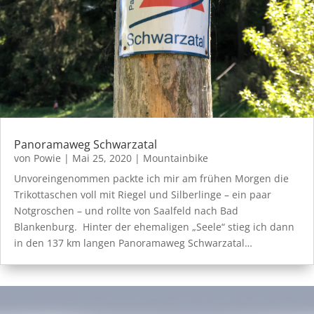
Panoramaweg Schwarzatal
von
Powie
|
Mai 25, 2020
|
Mountainbike
Unvoreingenommen packte ich mir am frühen Morgen die
Trikottaschen voll mit Riegel und Silberlinge – ein paar
Notgroschen – und rollte von Saalfeld nach Bad
Blankenburg. Hinter der ehemaligen „Seele“ stieg ich dann
in den 137 km langen Panoramaweg Schwarzatal…