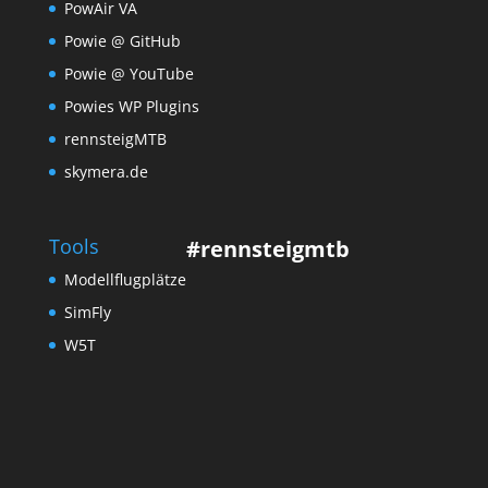
PowAir VA
Powie @ GitHub
Powie @ YouTube
Powies WP Plugins
rennsteigMTB
skymera.de
Tools
#rennsteigmtb
Modellflugplätze
SimFly
W5T