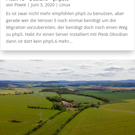
von
Powie
|
Juni 3, 2020
|
Linux
Es ist zwar nicht mehr empfohlen php5 zu benutzen, aber
gerade wer die Version 5 noch einmal benötigt um die
Migration vorzubereiten, der benötigt doch noch einen Weg
zu php5. Habt ihr einen Server installiert mit Plesk Obsidian
dann ist dort kein php5.6 mehr…