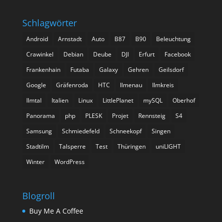
Schlagwörter
Android
Arnstadt
Auto
B87
B90
Beleuchtung
Crawinkel
Debian
Deube
DJI
Erfurt
Facebook
Frankenhain
Futaba
Galaxy
Gehren
Geilsdorf
Google
Gräfenroda
HTC
Ilmenau
Ilmkreis
Ilmtal
Italien
Linux
LittlePlanet
mySQL
Oberhof
Panorama
php
PLESK
Projet
Rennsteig
S4
Samsung
Schmiedefeld
Schneekopf
Singen
Stadtilm
Talsperre
Test
Thüringen
uniLIGHT
Winter
WordPress
Blogroll
Buy Me A Coffee