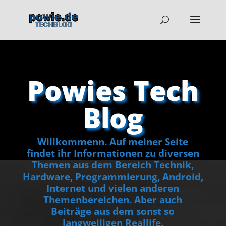
Powies Tech
Blog
Willkommenn. Auf meiner Seite
findet ihr Informationen zu diversen
Themen aus dem Bereich Technik,
Hardware, Programmierung, Android,
Internet und vielen anderen
Themenbereichen. Aber auch
Beiträge aus dem sonst so
langweiligen Reallife.