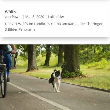
Wölfis
von
Powie
|
Mai 8, 2020
|
Luftbilder
Der Ort Wölfis im Landkreis Gotha am Rande der Thüringeti.
3 Bilder Panorama