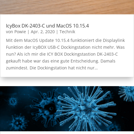
IcyBox DK-2403-C und MacOS 10.15.4
von
Powie
|
Apr. 2, 2020
|
Technik
Mit dem MacOS Update 10.15.4 funktioniert die Displaylink
Funktion der IcyBOX USB-C Dockingstation nicht mehr. Was
nun? Als ich mir die ICY BOX Dockingstastion DK-2403-C
gekauft habe war das eine gute Entscheidung. Damals
zumindest. Die Dockingstation hat nicht nur…