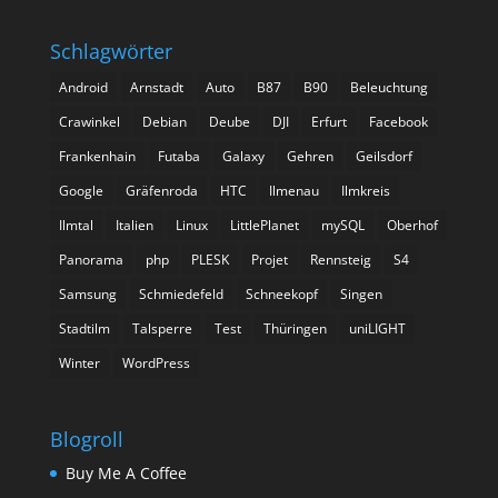
Schlagwörter
Android
Arnstadt
Auto
B87
B90
Beleuchtung
Crawinkel
Debian
Deube
DJI
Erfurt
Facebook
Frankenhain
Futaba
Galaxy
Gehren
Geilsdorf
Google
Gräfenroda
HTC
Ilmenau
Ilmkreis
Ilmtal
Italien
Linux
LittlePlanet
mySQL
Oberhof
Panorama
php
PLESK
Projet
Rennsteig
S4
Samsung
Schmiedefeld
Schneekopf
Singen
Stadtilm
Talsperre
Test
Thüringen
uniLIGHT
Winter
WordPress
Blogroll
Buy Me A Coffee