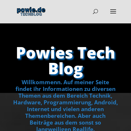
Powies Tech
Blog
Willkommenn. Auf meiner Seite
findet ihr Informationen zu diversen
Themen aus dem Bereich Technik,
Hardware, Programmierung, Android,
Internet und vielen anderen
Themenbereichen. Aber auch
Beiträge aus dem sonst so
langweiligen Reallife.