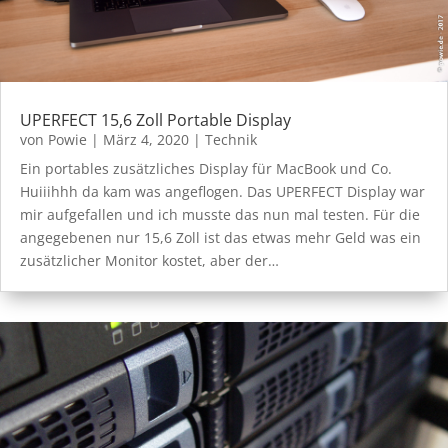
UPERFECT 15,6 Zoll Portable Display
von
Powie
|
März 4, 2020
|
Technik
Ein portables zusätzliches Display für MacBook und Co.
Huiiihhh da kam was angeflogen. Das UPERFECT Display war
mir aufgefallen und ich musste das nun mal testen. Für die
angegebenen nur 15,6 Zoll ist das etwas mehr Geld was ein
zusätzlicher Monitor kostet, aber der…