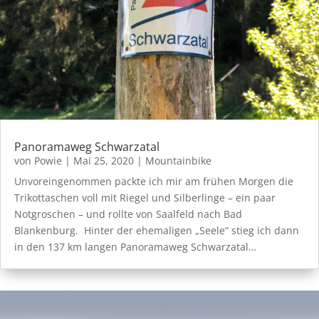
Panoramaweg Schwarzatal
von
Powie
|
Mai 25, 2020
|
Mountainbike
Unvoreingenommen packte ich mir am frühen Morgen die
Trikottaschen voll mit Riegel und Silberlinge – ein paar
Notgroschen – und rollte von Saalfeld nach Bad
Blankenburg. Hinter der ehemaligen „Seele“ stieg ich dann
in den 137 km langen Panoramaweg Schwarzatal…