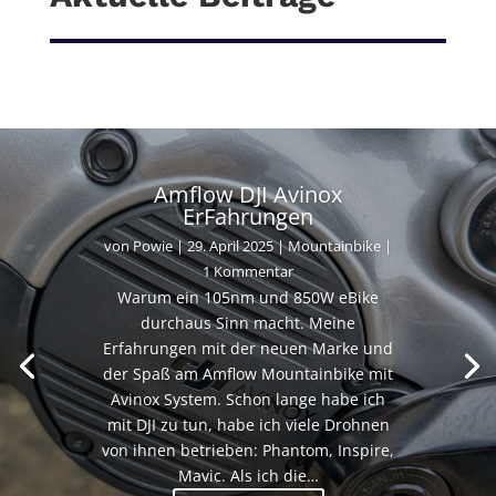
Amflow DJI Avinox
ErFahrungen
von
Powie
|
29. April 2025
|
Mountainbike
|
1 Kommentar
Warum ein 105nm und 850W eBike
durchaus Sinn macht. Meine
Erfahrungen mit der neuen Marke und
der Spaß am Amflow Mountainbike mit
Avinox System. Schon lange habe ich
mit DJI zu tun, habe ich viele Drohnen
von ihnen betrieben: Phantom, Inspire,
Mavic. Als ich die…