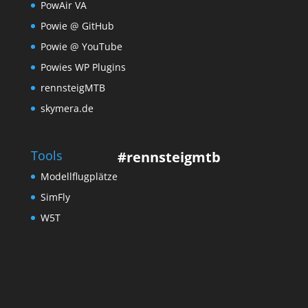
PowAir VA
Powie @ GitHub
Powie @ YouTube
Powies WP Plugins
rennsteigMTB
skymera.de
Tools
#rennsteigmtb
Modellflugplätze
SimFly
W5T