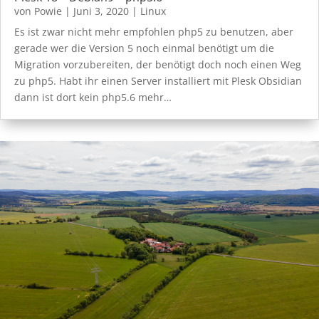
von
Powie
|
Juni 3, 2020
|
Linux
Es ist zwar nicht mehr empfohlen php5 zu benutzen, aber
gerade wer die Version 5 noch einmal benötigt um die
Migration vorzubereiten, der benötigt doch noch einen Weg
zu php5. Habt ihr einen Server installiert mit Plesk Obsidian
dann ist dort kein php5.6 mehr…