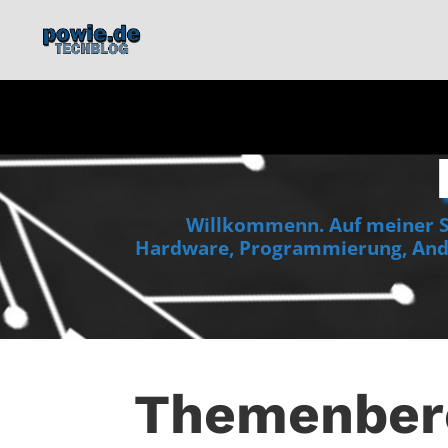
Willkommenn. Auf meiner Se
Hardware, Programmierung, Andr
Themenber