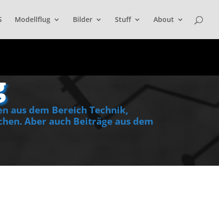
S
Modellflug
Bilder
Stuff
About
g
en aus dem Bereich Technik,
hen. Aber auch Beiträge aus dem