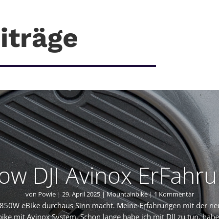
iträge
ow DJI Avinox ErFahr
von
Powie
|
29. April 2025
|
Mountainbike
| 1 Kommentar
50W eBike durchaus Sinn macht. Meine Erfahrungen mit der ne
e mit Avinox System. Schon lange habe ich mit DJI zu tun, habe