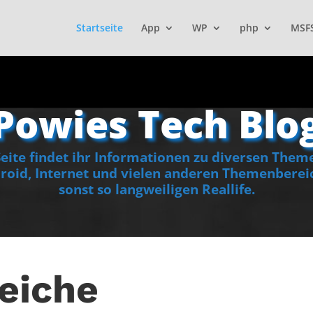
Startseite
App
WP
php
MSF
Powies Tech Blo
ite findet ihr Informationen zu diversen Them
oid, Internet und vielen anderen Themenbereic
sonst so langweiligen Reallife.
eiche