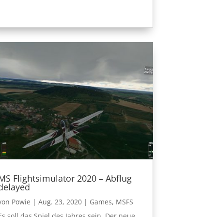
MS Flightsimulator 2020 – Abflug
delayed
von
Powie
|
Aug. 23, 2020
|
Games
,
MSFS
Es soll das Spiel des Jahres sein. Der neue