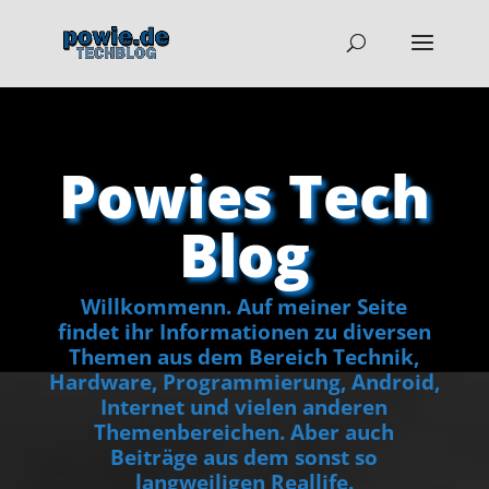
Powies Tech
Blog
Willkommenn. Auf meiner Seite
findet ihr Informationen zu diversen
Themen aus dem Bereich Technik,
Hardware, Programmierung, Android,
Internet und vielen anderen
Themenbereichen. Aber auch
Beiträge aus dem sonst so
langweiligen Reallife.