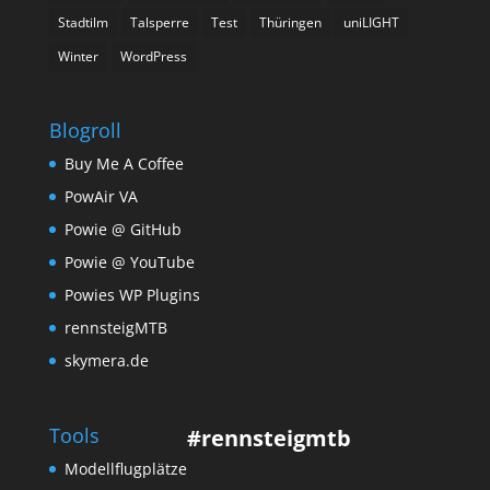
Stadtilm
Talsperre
Test
Thüringen
uniLIGHT
Winter
WordPress
Blogroll
Buy Me A Coffee
PowAir VA
Powie @ GitHub
Powie @ YouTube
Powies WP Plugins
rennsteigMTB
skymera.de
Tools
#rennsteigmtb
Modellflugplätze