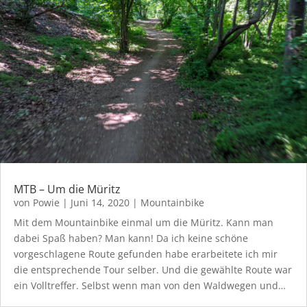
MTB – Um die Müritz
von
Powie
|
Juni 14, 2020
|
Mountainbike
Mit dem Mountainbike einmal um die Müritz. Kann man
dabei Spaß haben? Man kann! Da ich keine schöne
vorgeschlagene Route gefunden habe erarbeitete ich mir
die entsprechende Tour selber. Und die gewählte Route war
ein Volltreffer. Selbst wenn man von den Waldwegen und…