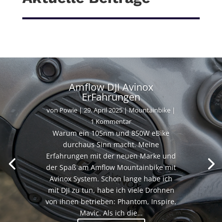
Amflow DJI Avinox
ErFahrungen
von
Powie
|
29. April 2025
|
Mountainbike
|
1 Kommentar
Warum ein 105nm und 850W eBike
durchaus Sinn macht. Meine
Erfahrungen mit der neuen Marke und
der Spaß am Amflow Mountainbike mit
Avinox System. Schon lange habe ich
mit DJI zu tun, habe ich viele Drohnen
von ihnen betrieben: Phantom, Inspire,
Mavic. Als ich die…