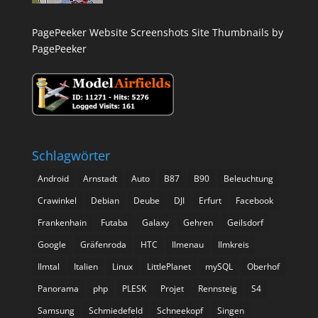
PagePeeker Website Screenshots
Site Thumbnails by
PagePeeker
Schlagwörter
Android
Arnstadt
Auto
B87
B90
Beleuchtung
Crawinkel
Debian
Deube
DJI
Erfurt
Facebook
Frankenhain
Futaba
Galaxy
Gehren
Geilsdorf
Google
Gräfenroda
HTC
Ilmenau
Ilmkreis
Ilmtal
Italien
Linux
LittlePlanet
mySQL
Oberhof
Panorama
php
PLESK
Projet
Rennsteig
S4
Samsung
Schmiedefeld
Schneekopf
Singen