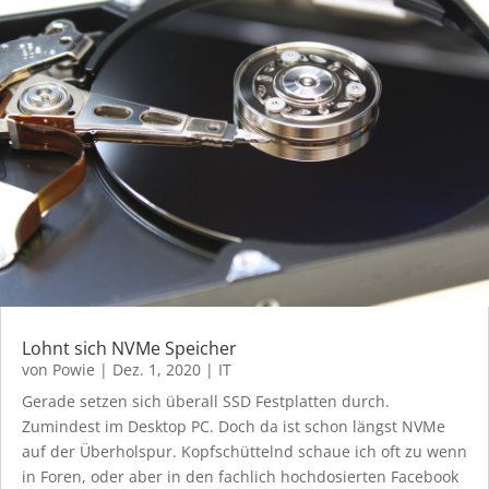
Lohnt sich NVMe Speicher
von
Powie
|
Dez. 1, 2020
|
IT
Gerade setzen sich überall SSD Festplatten durch.
Zumindest im Desktop PC. Doch da ist schon längst NVMe
auf der Überholspur. Kopfschüttelnd schaue ich oft zu wenn
in Foren, oder aber in den fachlich hochdosierten Facebook