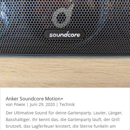
Anker Soundcore Motion+
von
Powie
|
Juni 29, 2020
|
Technik
Der Ultimative Sound für deine Gartenparty. Lauter, Länger,
Basshaltiger. Ihr kennt das, die Gartenparty läuft, der Grill
brutzelt, das Lagferfeuer knistert, die Sterne funkeln am