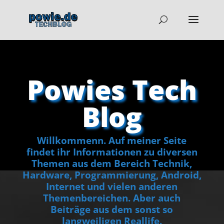
Powies Tech
Blog
Willkommenn. Auf meiner Seite
findet ihr Informationen zu diversen
Themen aus dem Bereich Technik,
Hardware, Programmierung, Android,
Internet und vielen anderen
Themenbereichen. Aber auch
Beiträge aus dem sonst so
langweiligen Reallife.