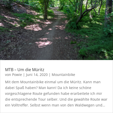
MTB – Um die Müritz
von
Powie
|
Juni 14, 2020
|
Mountainbike
Mit dem Mountainbike einmal um die Müritz. Kann man
dabei Spaß haben? Man kann! Da ich keine schöne
vorgeschlagene Route gefunden habe erarbeitete ich mir
die entsprechende Tour selber. Und die gewählte Route war
ein Volltreffer. Selbst wenn man von den Waldwegen und…