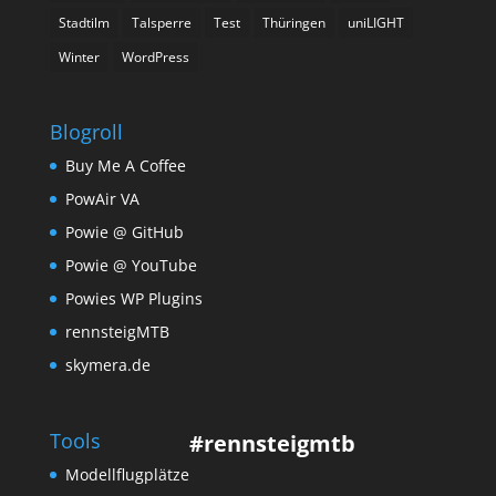
Stadtilm
Talsperre
Test
Thüringen
uniLIGHT
Winter
WordPress
Blogroll
Buy Me A Coffee
PowAir VA
Powie @ GitHub
Powie @ YouTube
Powies WP Plugins
rennsteigMTB
skymera.de
Tools
#rennsteigmtb
Modellflugplätze