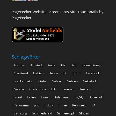
PagePeeker Website Screenshots
Site Thumbnails by
PagePeeker
Schlagwörter
Android
Arnstadt
Auto
B87
B90
Beleuchtung
Crawinkel
Debian
Deube
DJI
Erfurt
Facebook
Frankenhain
Futaba
Galaxy
Gehren
Geilsdorf
Google
Gräfenroda
HTC
Ilmenau
Ilmkreis
Ilmtal
Italien
Linux
LittlePlanet
mySQL
Oberhof
Panorama
php
PLESK
Projet
Rennsteig
S4
Samsung
Schmiedefeld
Schneekopf
Singen