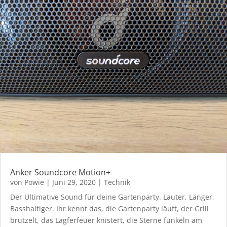
Anker Soundcore Motion+
von
Powie
|
Juni 29, 2020
|
Technik
Der Ultimative Sound für deine Gartenparty. Lauter, Länger,
Basshaltiger. Ihr kennt das, die Gartenparty läuft, der Grill
brutzelt, das Lagferfeuer knistert, die Sterne funkeln am