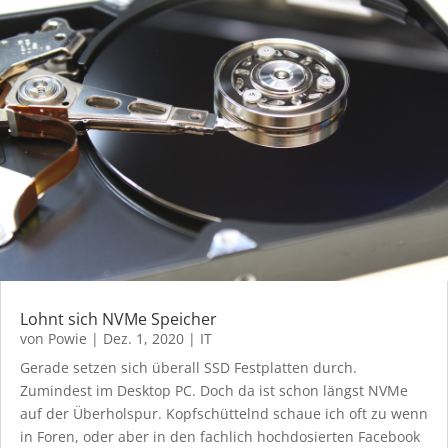
Lohnt sich NVMe Speicher
von
Powie
|
Dez. 1, 2020
|
IT
Gerade setzen sich überall SSD Festplatten durch.
Zumindest im Desktop PC. Doch da ist schon längst NVMe
auf der Überholspur. Kopfschüttelnd schaue ich oft zu wenn
in Foren, oder aber in den fachlich hochdosierten Facebook