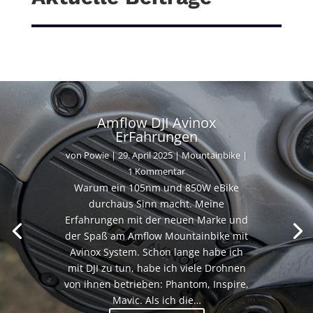
Amflow DJI Avinox
ErFahrungen
von
Powie
|
29. April 2025
|
Mountainbike
|
1 Kommentar
Warum ein 105nm und 850W eBike
durchaus Sinn macht. Meine
Erfahrungen mit der neuen Marke und
der Spaß am Amflow Mountainbike mit
Avinox System. Schon lange habe ich
mit DJI zu tun, habe ich viele Drohnen
von ihnen betrieben: Phantom, Inspire,
Mavic. Als ich die…