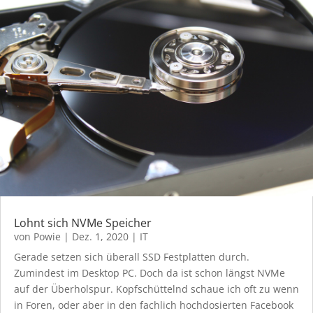
Lohnt sich NVMe Speicher
von
Powie
|
Dez. 1, 2020
|
IT
Gerade setzen sich überall SSD Festplatten durch.
Zumindest im Desktop PC. Doch da ist schon längst NVMe
auf der Überholspur. Kopfschüttelnd schaue ich oft zu wenn
in Foren, oder aber in den fachlich hochdosierten Facebook