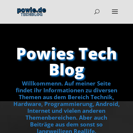
Powies Tech
Blog
Willkommenn. Auf meiner Seite
findet ihr Informationen zu diversen
Themen aus dem Bereich Technik,
Hardware, Programmierung, Android,
Internet und vielen anderen
Themenbereichen. Aber auch
Beiträge aus dem sonst so
langweiligen Reallife.