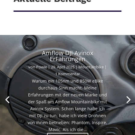
Amflow DJI Avinox
ErFahrungen
von
Powie
|
29. April 2025
|
Mountainbike
|
1 Kommentar
Warum ein 105nm und 850W eBike
durchaus Sinn macht. Meine
Erfahrungen mit der neuen Marke und
der Spaß am Amflow Mountainbike mit
Avinox System. Schon lange habe ich
mit DJI zu tun, habe ich viele Drohnen
von ihnen betrieben: Phantom, Inspire,
Mavic. Als ich die…