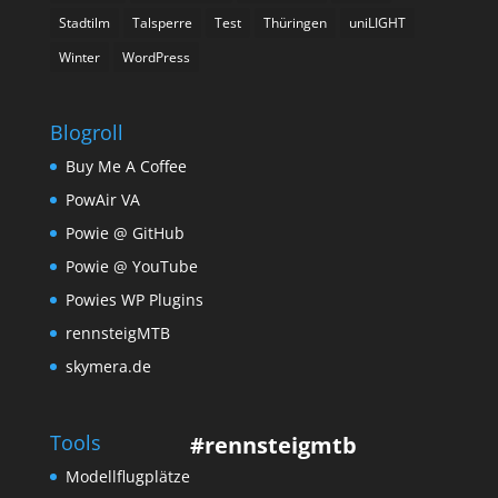
Stadtilm
Talsperre
Test
Thüringen
uniLIGHT
Winter
WordPress
Blogroll
Buy Me A Coffee
PowAir VA
Powie @ GitHub
Powie @ YouTube
Powies WP Plugins
rennsteigMTB
skymera.de
Tools
#rennsteigmtb
Modellflugplätze