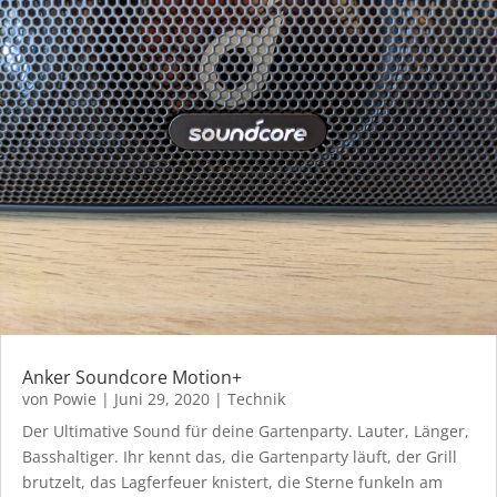
Anker Soundcore Motion+
von
Powie
|
Juni 29, 2020
|
Technik
Der Ultimative Sound für deine Gartenparty. Lauter, Länger,
Basshaltiger. Ihr kennt das, die Gartenparty läuft, der Grill
brutzelt, das Lagferfeuer knistert, die Sterne funkeln am