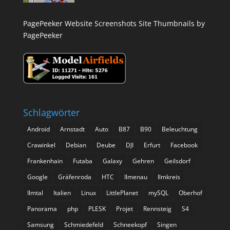
PagePeeker Website Screenshots
Site Thumbnails by
PagePeeker
Schlagwörter
Android
Arnstadt
Auto
B87
B90
Beleuchtung
Crawinkel
Debian
Deube
DJI
Erfurt
Facebook
Frankenhain
Futaba
Galaxy
Gehren
Geilsdorf
Google
Gräfenroda
HTC
Ilmenau
Ilmkreis
Ilmtal
Italien
Linux
LittlePlanet
mySQL
Oberhof
Panorama
php
PLESK
Projet
Rennsteig
S4
Samsung
Schmiedefeld
Schneekopf
Singen