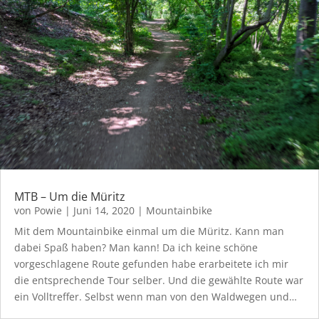
MTB – Um die Müritz
von
Powie
|
Juni 14, 2020
|
Mountainbike
Mit dem Mountainbike einmal um die Müritz. Kann man
dabei Spaß haben? Man kann! Da ich keine schöne
vorgeschlagene Route gefunden habe erarbeitete ich mir
die entsprechende Tour selber. Und die gewählte Route war
ein Volltreffer. Selbst wenn man von den Waldwegen und…