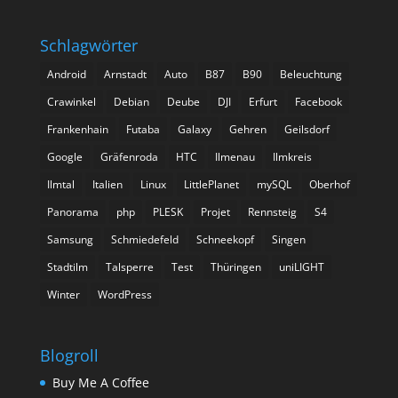
Schlagwörter
Android
Arnstadt
Auto
B87
B90
Beleuchtung
Crawinkel
Debian
Deube
DJI
Erfurt
Facebook
Frankenhain
Futaba
Galaxy
Gehren
Geilsdorf
Google
Gräfenroda
HTC
Ilmenau
Ilmkreis
Ilmtal
Italien
Linux
LittlePlanet
mySQL
Oberhof
Panorama
php
PLESK
Projet
Rennsteig
S4
Samsung
Schmiedefeld
Schneekopf
Singen
Stadtilm
Talsperre
Test
Thüringen
uniLIGHT
Winter
WordPress
Blogroll
Buy Me A Coffee