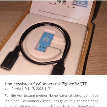
HomeAssistant SkyConnect mit Zigbee2MQTT
von
Powie
|
Feb. 7, 2023
|
IT
Für die Aufrüstung meiner Home Automatisierungen habe
ich einen SkyConnect Zigbee Stick gekauft. Eigentlich habe
ich erwartet das es mit dem Zigbee Stick von NabuCasa