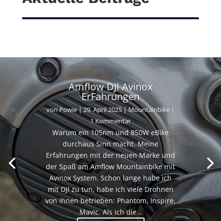
Amflow DJI Avinox
ErFahrungen
von
Powie
|
29. April 2025
|
Mountainbike
|
1 Kommentar
Warum ein 105nm und 850W eBike
durchaus Sinn macht. Meine
Erfahrungen mit der neuen Marke und
der Spaß am Amflow Mountainbike mit
Avinox System. Schon lange habe ich
mit DJI zu tun, habe ich viele Drohnen
von ihnen betrieben: Phantom, Inspire,
Mavic. Als ich die…