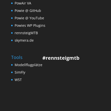
PowAir VA
Powie @ GitHub
Powie @ YouTube
Powies WP Plugins
rennsteigMTB
skymera.de
Tools
#rennsteigmtb
Modellflugplätze
SimFly
W5T