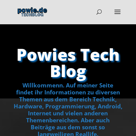
Powies Tech
Blog
Willkommenn. Auf meiner Seite
findet ihr Informationen zu diversen
Themen aus dem Bereich Technik,
Hardware, Programmierung, Android,
Internet und vielen anderen
Themenbereichen. Aber auch
Beiträge aus dem sonst so
langweiligen Reallife.