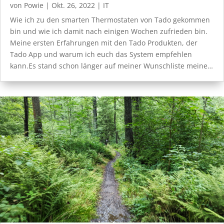
von
Powie
|
Okt. 26, 2022
|
IT
Wie ich zu den smarten Thermostaten von Tado gekommen
bin und wie ich damit nach einigen Wochen zufrieden bin.
Meine ersten Erfahrungen mit den Tado Produkten, der
Tado App und warum ich euch das System empfehlen
kann.Es stand schon länger auf meiner Wunschliste meine…