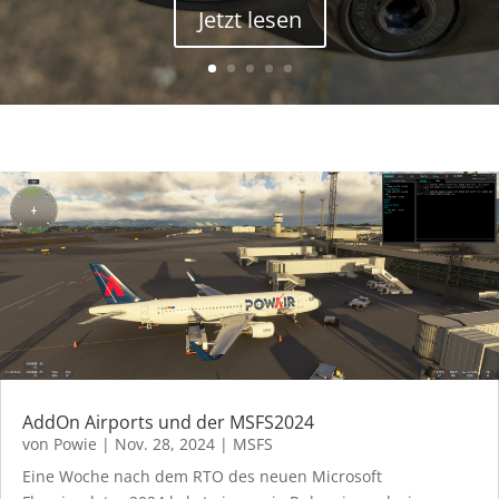
Jetzt lesen
AddOn Airports und der MSFS2024
von
Powie
|
Nov. 28, 2024
|
MSFS
Eine Woche nach dem RTO des neuen Microsoft