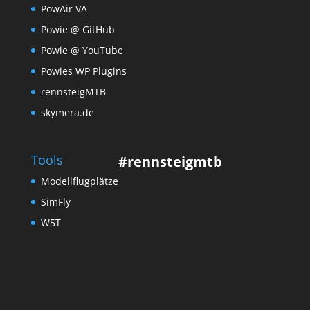
PowAir VA
Powie @ GitHub
Powie @ YouTube
Powies WP Plugins
rennsteigMTB
skymera.de
Tools
#rennsteigmtb
Modellflugplätze
SimFly
W5T