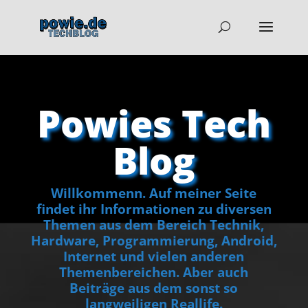
Powies Tech
Blog
Willkommenn. Auf meiner Seite
findet ihr Informationen zu diversen
Themen aus dem Bereich Technik,
Hardware, Programmierung, Android,
Internet und vielen anderen
Themenbereichen. Aber auch
Beiträge aus dem sonst so
langweiligen Reallife.