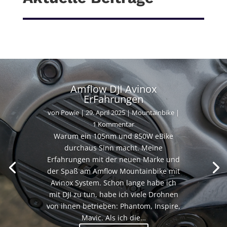
Amflow DJI Avinox
ErFahrungen
von
Powie
|
29. April 2025
|
Mountainbike
|
1 Kommentar
Warum ein 105nm und 850W eBike
durchaus Sinn macht. Meine
Erfahrungen mit der neuen Marke und
der Spaß am Amflow Mountainbike mit
Avinox System. Schon lange habe ich
mit DJI zu tun, habe ich viele Drohnen
von ihnen betrieben: Phantom, Inspire,
Mavic. Als ich die…