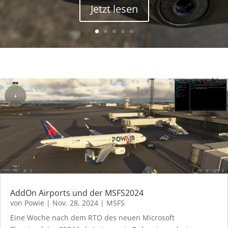
Jetzt lesen
AddOn Airports und der MSFS2024
von
Powie
|
Nov. 28, 2024
|
MSFS
Eine Woche nach dem RTO des neuen Microsoft