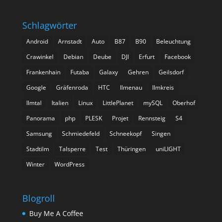
Schlagwörter
Android
Arnstadt
Auto
B87
B90
Beleuchtung
Crawinkel
Debian
Deube
DJI
Erfurt
Facebook
Frankenhain
Futaba
Galaxy
Gehren
Geilsdorf
Google
Gräfenroda
HTC
Ilmenau
Ilmkreis
Ilmtal
Italien
Linux
LittlePlanet
mySQL
Oberhof
Panorama
php
PLESK
Projet
Rennsteig
S4
Samsung
Schmiedefeld
Schneekopf
Singen
Stadtilm
Talsperre
Test
Thüringen
uniLIGHT
Winter
WordPress
Blogroll
Buy Me A Coffee