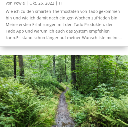
von
Powie
|
Okt. 26, 2022
|
IT
Wie ich zu den smarten Thermostaten von Tado gekommen
bin und wie ich damit nach einigen Wochen zufrieden bin.
Meine ersten Erfahrungen mit den Tado Produkten, der
Tado App und warum ich euch das System empfehlen
kann.Es stand schon länger auf meiner Wunschliste meine…