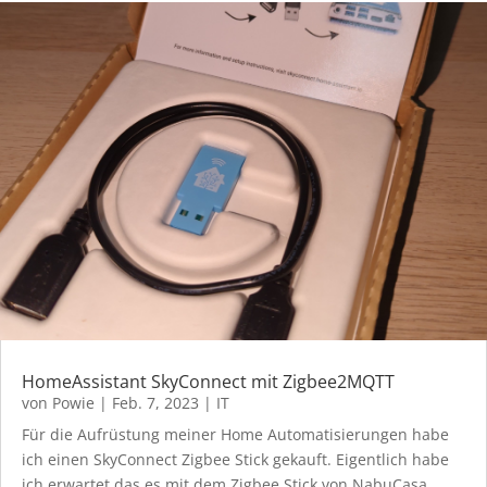
HomeAssistant SkyConnect mit Zigbee2MQTT
von
Powie
|
Feb. 7, 2023
|
IT
Für die Aufrüstung meiner Home Automatisierungen habe
ich einen SkyConnect Zigbee Stick gekauft. Eigentlich habe
ich erwartet das es mit dem Zigbee Stick von NabuCasa