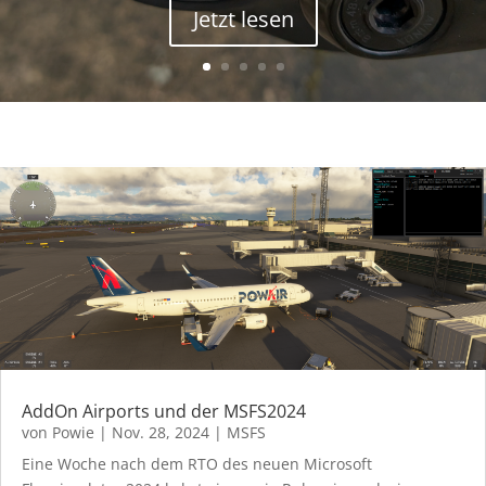
Jetzt lesen
AddOn Airports und der MSFS2024
von
Powie
|
Nov. 28, 2024
|
MSFS
Eine Woche nach dem RTO des neuen Microsoft