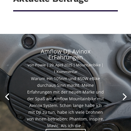
Amflow DJI Avinox
ErFahrungen
von
Powie
|
29. April 2025
|
Mountainbike
|
1 Kommentar
Warum ein 105nm und 850W eBike
durchaus Sinn macht. Meine
Erfahrungen mit der neuen Marke und
der Spaß am Amflow Mountainbike mit
Avinox System. Schon lange habe ich
mit DJI zu tun, habe ich viele Drohnen
von ihnen betrieben: Phantom, Inspire,
Mavic. Als ich die…