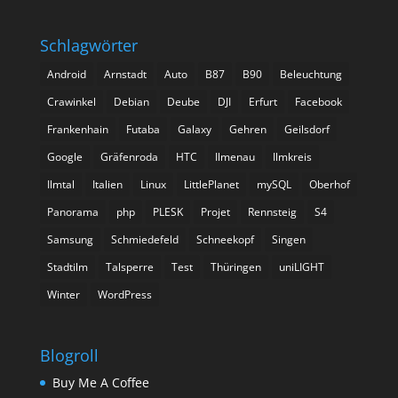
Schlagwörter
Android
Arnstadt
Auto
B87
B90
Beleuchtung
Crawinkel
Debian
Deube
DJI
Erfurt
Facebook
Frankenhain
Futaba
Galaxy
Gehren
Geilsdorf
Google
Gräfenroda
HTC
Ilmenau
Ilmkreis
Ilmtal
Italien
Linux
LittlePlanet
mySQL
Oberhof
Panorama
php
PLESK
Projet
Rennsteig
S4
Samsung
Schmiedefeld
Schneekopf
Singen
Stadtilm
Talsperre
Test
Thüringen
uniLIGHT
Winter
WordPress
Blogroll
Buy Me A Coffee