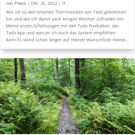
von
Powie
|
Okt. 26, 2022
|
IT
Wie ich zu den smarten Thermostaten von Tado gekommen
bin und wie ich damit nach einigen Wochen zufrieden bin.
Meine ersten Erfahrungen mit den Tado Produkten, der
Tado App und warum ich euch das System empfehlen
kann.Es stand schon länger auf meiner Wunschliste meine…