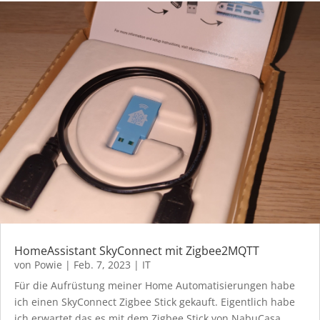
HomeAssistant SkyConnect mit Zigbee2MQTT
von
Powie
|
Feb. 7, 2023
|
IT
Für die Aufrüstung meiner Home Automatisierungen habe
ich einen SkyConnect Zigbee Stick gekauft. Eigentlich habe
ich erwartet das es mit dem Zigbee Stick von NabuCasa