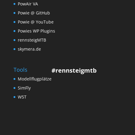
PowAir VA
Powie @ GitHub
Powie @ YouTube
Powies WP Plugins
rennsteigMTB
skymera.de
Tools
#rennsteigmtb
Modellflugplätze
SimFly
W5T