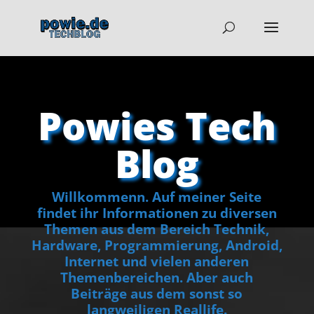
Powies Tech
Blog
Willkommenn. Auf meiner Seite
findet ihr Informationen zu diversen
Themen aus dem Bereich Technik,
Hardware, Programmierung, Android,
Internet und vielen anderen
Themenbereichen. Aber auch
Beiträge aus dem sonst so
langweiligen Reallife.