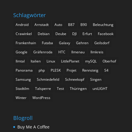
Schlagwörter
Android
Arnstadt
Auto
B87
B90
Beleuchtung
Crawinkel
Debian
Deube
DJI
Erfurt
Facebook
Frankenhain
Futaba
Galaxy
Gehren
Geilsdorf
Google
Gräfenroda
HTC
Ilmenau
Ilmkreis
Ilmtal
Italien
Linux
LittlePlanet
mySQL
Oberhof
Panorama
php
PLESK
Projet
Rennsteig
S4
Samsung
Schmiedefeld
Schneekopf
Singen
Stadtilm
Talsperre
Test
Thüringen
uniLIGHT
Winter
WordPress
Blogroll
Buy Me A Coffee