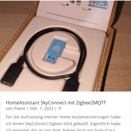
HomeAssistant SkyConnect mit Zigbee2MQTT
von
Powie
|
Feb. 7, 2023
|
IT
Für die Aufrüstung meiner Home Automatisierungen habe
ich einen SkyConnect Zigbee Stick gekauft. Eigentlich habe
ich erwartet das es mit dem Zigbee Stick von NabuCasa