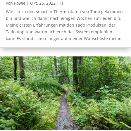
von
Powie
|
Okt. 26, 2022
|
IT
Wie ich zu den smarten Thermostaten von Tado gekommen
bin und wie ich damit nach einigen Wochen zufrieden bin.
Meine ersten Erfahrungen mit den Tado Produkten, der
Tado App und warum ich euch das System empfehlen
kann.Es stand schon länger auf meiner Wunschliste meine…