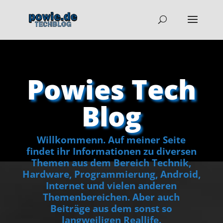
Powies Tech
Blog
Willkommenn. Auf meiner Seite
findet ihr Informationen zu diversen
Themen aus dem Bereich Technik,
Hardware, Programmierung, Android,
Internet und vielen anderen
Themenbereichen. Aber auch
Beiträge aus dem sonst so
langweiligen Reallife.