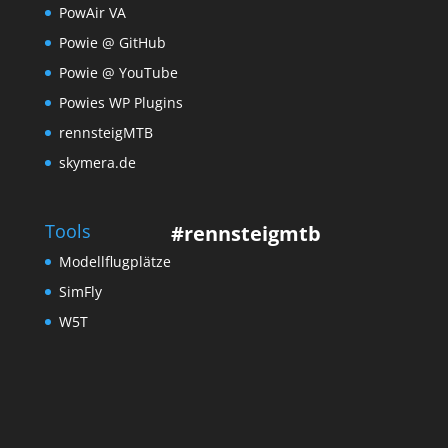
PowAir VA
Powie @ GitHub
Powie @ YouTube
Powies WP Plugins
rennsteigMTB
skymera.de
Tools
#rennsteigmtb
Modellflugplätze
SimFly
W5T