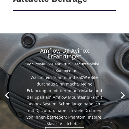
Amflow DJI Avinox
ErFahrungen
von
Powie
|
29. April 2025
|
Mountainbike
|
1 Kommentar
Warum ein 105nm und 850W eBike
durchaus Sinn macht. Meine
Erfahrungen mit der neuen Marke und
der Spaß am Amflow Mountainbike mit
Avinox System. Schon lange habe ich
mit DJI zu tun, habe ich viele Drohnen
von ihnen betrieben: Phantom, Inspire,
Mavic. Als ich die…