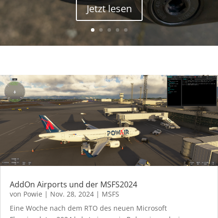
Jetzt lesen
AddOn Airports und der MSFS2024
von
Powie
|
Nov. 28, 2024
|
MSFS
Eine Woche nach dem RTO des neuen Microsoft