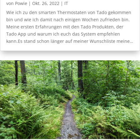
von
Powie
|
Okt. 26, 2022
|
IT
Wie ich zu den smarten Thermostaten von Tado gekommen
bin und wie ich damit nach einigen Wochen zufrieden bin.
Meine ersten Erfahrungen mit den Tado Produkten, der
Tado App und warum ich euch das System empfehlen
kann.Es stand schon länger auf meiner Wunschliste meine…