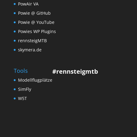
PowAir VA
Powie @ GitHub
Powie @ YouTube
Powies WP Plugins
rennsteigMTB
skymera.de
Tools
#rennsteigmtb
Modellflugplätze
SimFly
W5T