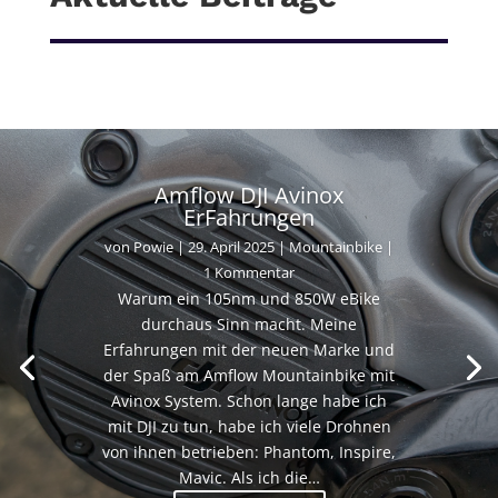
Amflow DJI Avinox
ErFahrungen
von
Powie
|
29. April 2025
|
Mountainbike
|
1 Kommentar
Warum ein 105nm und 850W eBike
durchaus Sinn macht. Meine
Erfahrungen mit der neuen Marke und
der Spaß am Amflow Mountainbike mit
Avinox System. Schon lange habe ich
mit DJI zu tun, habe ich viele Drohnen
von ihnen betrieben: Phantom, Inspire,
Mavic. Als ich die…