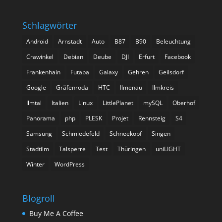
Schlagwörter
Android
Arnstadt
Auto
B87
B90
Beleuchtung
Crawinkel
Debian
Deube
DJI
Erfurt
Facebook
Frankenhain
Futaba
Galaxy
Gehren
Geilsdorf
Google
Gräfenroda
HTC
Ilmenau
Ilmkreis
Ilmtal
Italien
Linux
LittlePlanet
mySQL
Oberhof
Panorama
php
PLESK
Projet
Rennsteig
S4
Samsung
Schmiedefeld
Schneekopf
Singen
Stadtilm
Talsperre
Test
Thüringen
uniLIGHT
Winter
WordPress
Blogroll
Buy Me A Coffee