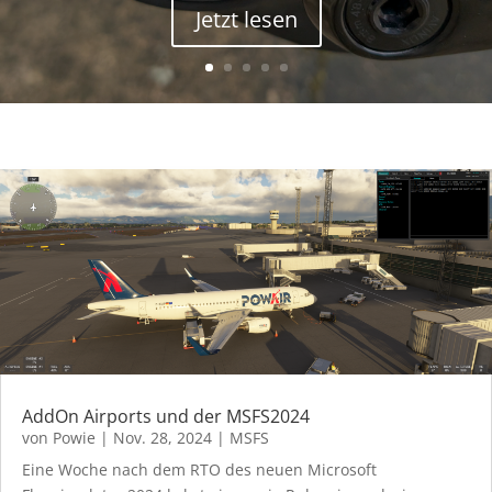
Jetzt lesen
AddOn Airports und der MSFS2024
von
Powie
|
Nov. 28, 2024
|
MSFS
Eine Woche nach dem RTO des neuen Microsoft