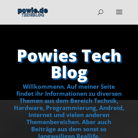
Powies Tech
Blog
Willkommenn. Auf meiner Seite
findet ihr Informationen zu diversen
Themen aus dem Bereich Technik,
Hardware, Programmierung, Android,
Internet und vielen anderen
Themenbereichen. Aber auch
Beiträge aus dem sonst so
langweiligen Reallife.